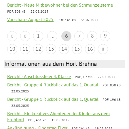
Bericht - Neue Mitbewohner bei den Schmunzelsterne
PDF, 308 kB
22.08.2025
Vorschau - August 2025
PDF, 161 kB
31.07.2025
1
...
6
7
8
9
10
11
12
13
14
15
16
Informationen aus dem Hort Brehna
Bericht - Abschlussfeier 4. Klasse
PDF, 3.7 MB
22.05.2025
Bericht - Gruppe 4 Rückblick auf das 1. Quartal
PDF, 838 kB
22.05.2025
Bericht - Gruppe 1 Rückblick auf das 1. Quartal
PDF, 196 kB
22.05.2025
Bericht - Ein kreatives Abenteuer der Kinder aus dem
Frühhort
PDF, 431 kB
19.05.2025
Ankündigung - Kindertag Flyer
PDF, 261 kB
19.05.2025