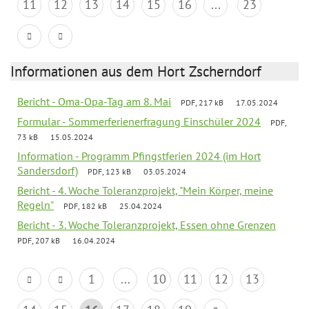
11
12
13
14
15
16
...
23
Informationen aus dem Hort Zscherndorf
Bericht - Oma-Opa-Tag am 8. Mai
PDF, 217 kB
17.05.2024
Formular - Sommerferienerfragung Einschüler 2024
PDF,
73 kB
15.05.2024
Information - Programm Pfingstferien 2024 (im Hort
Sandersdorf)
PDF, 123 kB
03.05.2024
Bericht - 4. Woche Toleranzprojekt, "Mein Körper, meine
Regeln"
PDF, 182 kB
25.04.2024
Bericht - 3. Woche Toleranzprojekt, Essen ohne Grenzen
PDF, 207 kB
16.04.2024
1
...
10
11
12
13