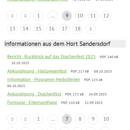
1
...
9
10
11
12
13
14
15
16
17
18
Informationen aus dem Hort Sandersdorf
Bericht - Rückblick auf das Drachenfest 2025
PDF, 240 kB
10.10.2025
Ankündigung - Halloweenfest
PDF, 217 kB
08.10.2025
Information - Programm Herbstferien
PDF, 125 kB
06.10.2025
Ankündigung - Drachenfest
PDF, 172 kB
24.09.2025
Formular - Elternumfrage
PDF, 110 kB
22.09.2025
1
...
7
8
9
10