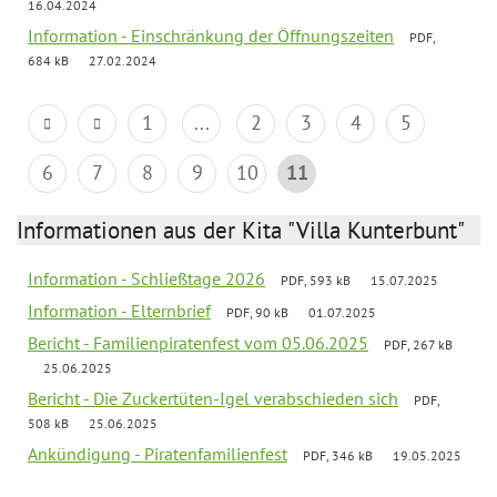
16.04.2024
Information - Einschränkung der Öffnungszeiten
PDF,
684 kB
27.02.2024
1
...
2
3
4
5
6
7
8
9
10
11
Informationen aus der Kita "Villa Kunterbunt"
Information - Schließtage 2026
PDF, 593 kB
15.07.2025
Information - Elternbrief
PDF, 90 kB
01.07.2025
Bericht - Familienpiratenfest vom 05.06.2025
PDF, 267 kB
25.06.2025
Bericht - Die Zuckertüten-Igel verabschieden sich
PDF,
508 kB
25.06.2025
Ankündigung - Piratenfamilienfest
PDF, 346 kB
19.05.2025