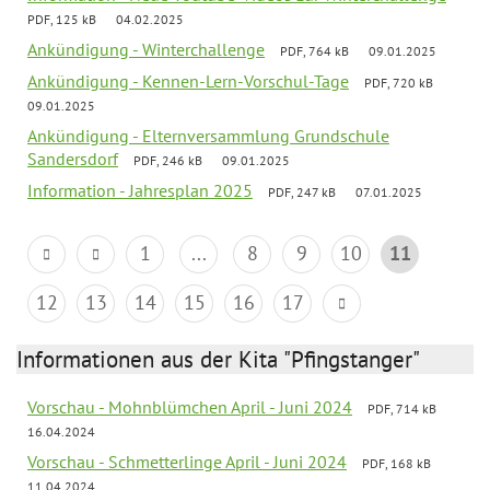
PDF, 125 kB
04.02.2025
Ankündigung - Winterchallenge
PDF, 764 kB
09.01.2025
Ankündigung - Kennen-Lern-Vorschul-Tage
PDF, 720 kB
09.01.2025
Ankündigung - Elternversammlung Grundschule
Sandersdorf
PDF, 246 kB
09.01.2025
Information - Jahresplan 2025
PDF, 247 kB
07.01.2025
1
...
8
9
10
11
12
13
14
15
16
17
Informationen aus der Kita "Pfingstanger"
Vorschau - Mohnblümchen April - Juni 2024
PDF, 714 kB
16.04.2024
Vorschau - Schmetterlinge April - Juni 2024
PDF, 168 kB
11.04.2024