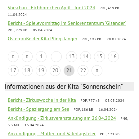
Vorschau - Eichhörnchen April - Juni 2024
PDF, 419 kB
11.04.2024
Bericht - Spielevormittag im Seniorenzentrum "Gisander"
PDF, 279 kB
05.04.2024
Ostergrüße der Kita Pfingstanger
PDF, 193 kB
28.03.2024
1
...
13
14
15
16
17
18
19
20
21
22
Informationen aus der Kita "Sonnenschein"
Bericht - Zirkuswoche in der Kita
PDF, 777 kB
03.05.2024
Bericht - Spaziergang am See
PDF, 186 kB
16.04.2024
Ankündigung - Zirkusveranstaltung am 26.04.2024
PNG,
3.3 MB
16.04.2024
Ankündigung - Mutter- und Vatertagsfeier
PDF, 121 kB