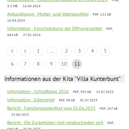
3.3 MB
16.04.2024
Ankündigung - Mutter- und Vatertagsfeier
PDF, 121 kB
16.04.2024
Information - Einschränkung der Öffnungszeiten
PDF,
684 kB
27.02.2024
1
...
2
3
4
5
6
7
8
9
10
11
Informationen aus der Kita "Villa Kunterbunt"
Information - Schließtage 2026
PDF, 593 kB
15.07.2025
Information - Elternbrief
PDF, 90 kB
01.07.2025
Bericht - Familienpiratenfest vom 05.06.2025
PDF, 267 kB
25.06.2025
Bericht - Die Zuckertüten-Igel verabschieden sich
PDF,
508 kB
25.06.2025