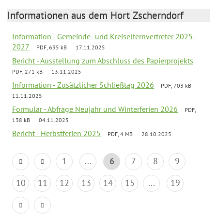
Informationen aus dem Hort Zscherndorf
Information - Gemeinde- und Kreiselternvertreter 2025-
2027
PDF, 635 kB
17.11.2025
Bericht - Ausstellung zum Abschluss des Papierprojekts
PDF, 271 kB
13.11.2025
Information - Zusätzlicher Schließtag 2026
PDF, 703 kB
11.11.2025
Formular - Abfrage Neujahr und Winterferien 2026
PDF,
138 kB
04.11.2025
Bericht - Herbstferien 2025
PDF, 4 MB
28.10.2025
1
...
6
7
8
9
10
11
12
13
14
15
...
19