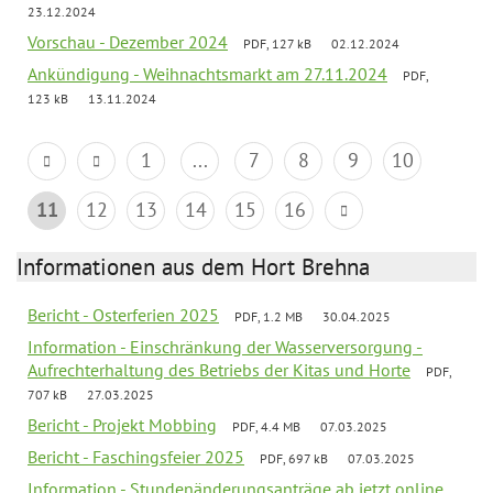
23.12.2024
Vorschau - Dezember 2024
PDF, 127 kB
02.12.2024
Ankündigung - Weihnachtsmarkt am 27.11.2024
PDF,
123 kB
13.11.2024
1
...
7
8
9
10
11
12
13
14
15
16
Informationen aus dem Hort Brehna
Bericht - Osterferien 2025
PDF, 1.2 MB
30.04.2025
Information - Einschränkung der Wasserversorgung -
Aufrechterhaltung des Betriebs der Kitas und Horte
PDF,
707 kB
27.03.2025
Bericht - Projekt Mobbing
PDF, 4.4 MB
07.03.2025
Bericht - Faschingsfeier 2025
PDF, 697 kB
07.03.2025
Information - Stundenänderungsanträge ab jetzt online