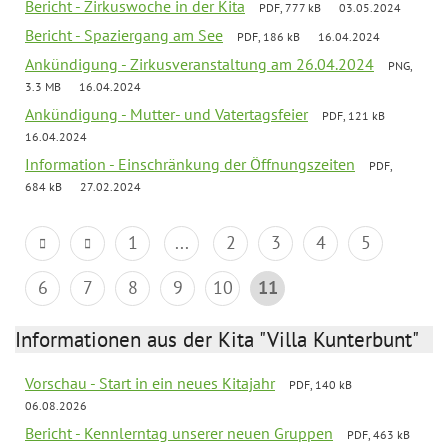
Bericht - Zirkuswoche in der Kita
PDF, 777 kB
03.05.2024
Bericht - Spaziergang am See
PDF, 186 kB
16.04.2024
Ankündigung - Zirkusveranstaltung am 26.04.2024
PNG,
3.3 MB
16.04.2024
Ankündigung - Mutter- und Vatertagsfeier
PDF, 121 kB
16.04.2024
Information - Einschränkung der Öffnungszeiten
PDF,
684 kB
27.02.2024
1
...
2
3
4
5
6
7
8
9
10
11
Informationen aus der Kita "Villa Kunterbunt"
Vorschau - Start in ein neues Kitajahr
PDF, 140 kB
06.08.2026
Bericht - Kennlerntag unserer neuen Gruppen
PDF, 463 kB