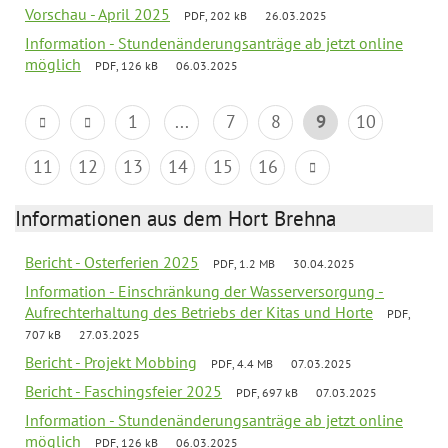
Vorschau - April 2025
PDF, 202 kB
26.03.2025
Information - Stundenänderungsanträge ab jetzt online
möglich
PDF, 126 kB
06.03.2025
1
...
7
8
9
10
11
12
13
14
15
16
Informationen aus dem Hort Brehna
Bericht - Osterferien 2025
PDF, 1.2 MB
30.04.2025
Information - Einschränkung der Wasserversorgung -
Aufrechterhaltung des Betriebs der Kitas und Horte
PDF,
707 kB
27.03.2025
Bericht - Projekt Mobbing
PDF, 4.4 MB
07.03.2025
Bericht - Faschingsfeier 2025
PDF, 697 kB
07.03.2025
Information - Stundenänderungsanträge ab jetzt online
möglich
PDF, 126 kB
06.03.2025