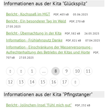
Informationen aus der Kita "Glückspilz"
Bericht - Kochspaß im MGT
PDF, 403 kB
05.06.2025
Bericht - Ein besonderer Tag im Wald
PDF, 270 kB
27.05.2025
Bericht - Übernachtung in der Kita
PDF, 582 kB
26.05.2025
Information - Frühjahrsputz Danke
PDF, 821 kB
07.04.2025
Information - Einschränkung der Wasserversorgung -
Aufrechterhaltung des Betriebs der Kitas und Horte
PDF,
707 kB
27.03.2025
1
...
8
9
10
11
12
13
14
15
16
17
Informationen aus der Kita "Pfingstanger"
Bericht - Jolinchen-Insel "Fühl mich gut"
PDF, 232 kB