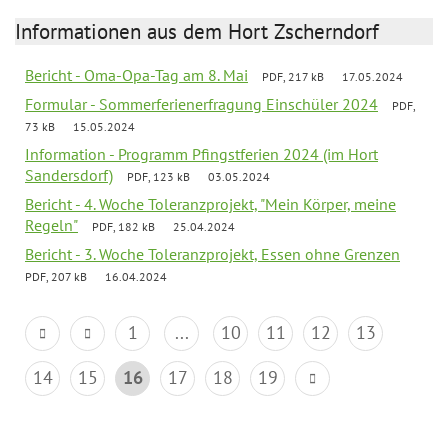
Informationen aus dem Hort Zscherndorf
Bericht - Oma-Opa-Tag am 8. Mai
PDF, 217 kB
17.05.2024
Formular - Sommerferienerfragung Einschüler 2024
PDF,
73 kB
15.05.2024
Information - Programm Pfingstferien 2024 (im Hort
Sandersdorf)
PDF, 123 kB
03.05.2024
Bericht - 4. Woche Toleranzprojekt, "Mein Körper, meine
Regeln"
PDF, 182 kB
25.04.2024
Bericht - 3. Woche Toleranzprojekt, Essen ohne Grenzen
PDF, 207 kB
16.04.2024
1
...
10
11
12
13
14
15
16
17
18
19