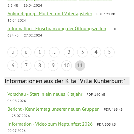
3.3 MB
16.04.2024
Ankündigung - Mutter- und Vatertagsfeier
PDF, 121 kB
16.04.2024
Information - Einschränkung der Öffnungszeiten
PDF,
684 kB
27.02.2024
1
...
2
3
4
5
6
7
8
9
10
11
Informationen aus der Kita "Villa Kunterbunt"
Vorschau - Start in ein neues Kitajahr
PDF, 140 kB
06.08.2026
Bericht - Kennlerntag unserer neuen Gruppen
PDF, 463 kB
23.07.2026
Information - Video zum Neptunfest 2026
PDF, 305 kB
20.07.2026