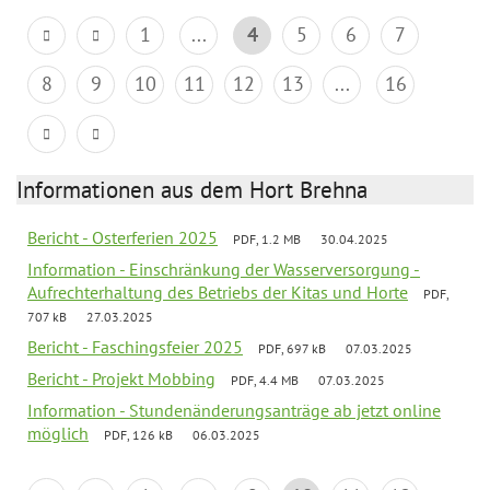
1
...
4
5
6
7
8
9
10
11
12
13
...
16
Informationen aus dem Hort Brehna
Bericht - Osterferien 2025
PDF, 1.2 MB
30.04.2025
Information - Einschränkung der Wasserversorgung -
Aufrechterhaltung des Betriebs der Kitas und Horte
PDF,
707 kB
27.03.2025
Bericht - Faschingsfeier 2025
PDF, 697 kB
07.03.2025
Bericht - Projekt Mobbing
PDF, 4.4 MB
07.03.2025
Information - Stundenänderungsanträge ab jetzt online
möglich
PDF, 126 kB
06.03.2025