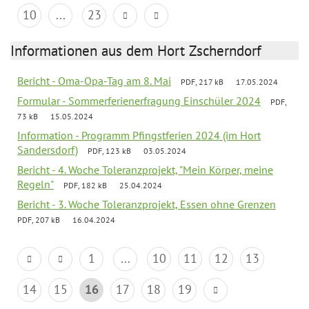
10
...
23
Informationen aus dem Hort Zscherndorf
Bericht - Oma-Opa-Tag am 8. Mai
PDF, 217 kB
17.05.2024
Formular - Sommerferienerfragung Einschüler 2024
PDF,
73 kB
15.05.2024
Information - Programm Pfingstferien 2024 (im Hort
Sandersdorf)
PDF, 123 kB
03.05.2024
Bericht - 4. Woche Toleranzprojekt, "Mein Körper, meine
Regeln"
PDF, 182 kB
25.04.2024
Bericht - 3. Woche Toleranzprojekt, Essen ohne Grenzen
PDF, 207 kB
16.04.2024
1
...
10
11
12
13
14
15
16
17
18
19