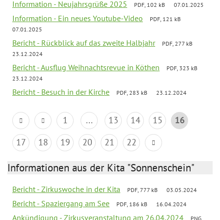
Information - Neujahrsgrüße 2025
PDF, 102 kB
07.01.2025
Information - Ein neues Youtube-Video
PDF, 121 kB
07.01.2025
Bericht - Rückblick auf das zweite Halbjahr
PDF, 277 kB
23.12.2024
Bericht - Ausflug Weihnachtsrevue in Köthen
PDF, 323 kB
23.12.2024
Bericht - Besuch in der Kirche
PDF, 283 kB
23.12.2024
1
...
13
14
15
16
17
18
19
20
21
22
Informationen aus der Kita "Sonnenschein"
Bericht - Zirkuswoche in der Kita
PDF, 777 kB
03.05.2024
Bericht - Spaziergang am See
PDF, 186 kB
16.04.2024
Ankündigung - Zirkusveranstaltung am 26.04.2024
PNG,