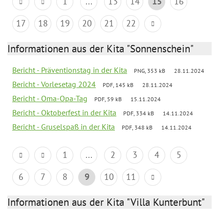
1
...
13
14
15
16
17
18
19
20
21
22
Informationen aus der Kita "Sonnenschein"
Bericht - Präventionstag in der Kita
PNG, 353 kB
28.11.2024
Bericht - Vorlesetag 2024
PDF, 145 kB
28.11.2024
Bericht - Oma-Opa-Tag
PDF, 59 kB
15.11.2024
Bericht - Oktoberfest in der Kita
PDF, 334 kB
14.11.2024
Bericht - Gruselspaß in der Kita
PDF, 348 kB
14.11.2024
1
...
2
3
4
5
6
7
8
9
10
11
Informationen aus der Kita "Villa Kunterbunt"