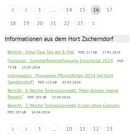
1
...
14
15
16
17
18
19
20
21
22
23
Informationen aus dem Hort Zscherndorf
Bericht - Oma-Opa-Tag am 8. Mai
PDF, 217 kB
17.05.2024
Formular - Sommerferienerfragung Einschüler 2024
PDF,
73 kB
15.05.2024
Information - Programm Pfingstferien 2024 (im Hort
Sandersdorf)
PDF, 123 kB
03.05.2024
Bericht - 4. Woche Toleranzprojekt, "Mein Körper, meine
Regeln"
PDF, 182 kB
25.04.2024
Bericht - 3. Woche Toleranzprojekt, Essen ohne Grenzen
PDF, 207 kB
16.04.2024
1
...
10
11
12
13