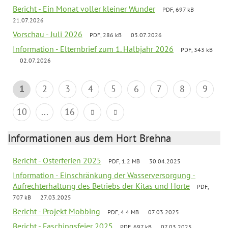
Bericht - Ein Monat voller kleiner Wunder
PDF, 697 kB
21.07.2026
Vorschau - Juli 2026
PDF, 286 kB
03.07.2026
Information - Elternbrief zum 1. Halbjahr 2026
PDF, 343 kB
02.07.2026
1
2
3
4
5
6
7
8
9
10
...
16
Informationen aus dem Hort Brehna
Bericht - Osterferien 2025
PDF, 1.2 MB
30.04.2025
Information - Einschränkung der Wasserversorgung -
Aufrechterhaltung des Betriebs der Kitas und Horte
PDF,
707 kB
27.03.2025
Bericht - Projekt Mobbing
PDF, 4.4 MB
07.03.2025
Bericht - Faschingsfeier 2025
PDF, 697 kB
07.03.2025