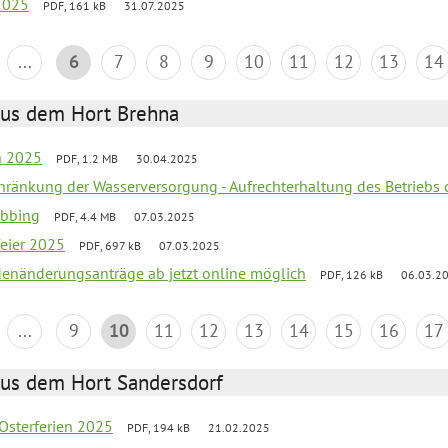
2025
PDF, 161 kB
31.07.2025
...
6
7
8
9
10
11
12
13
14
aus dem Hort Brehna
en 2025
PDF, 1.2 MB
30.04.2025
chränkung der Wasserversorgung - Aufrechterhaltung des Betriebs 
obbing
PDF, 4.4 MB
07.03.2025
feier 2025
PDF, 697 kB
07.03.2025
denänderungsanträge ab jetzt online möglich
PDF, 126 kB
06.03.2
...
9
10
11
12
13
14
15
16
17
aus dem Hort Sandersdorf
 Osterferien 2025
PDF, 194 kB
21.02.2025