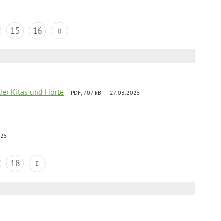
15
16
der Kitas und Horte
PDF, 707 kB
27.03.2025
025
18