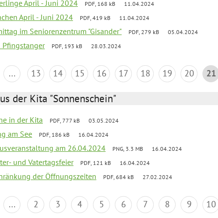
rlinge April - Juni 2024
PDF, 168 kB
11.04.2024
chen April - Juni 2024
PDF, 419 kB
11.04.2024
mittag im Seniorenzentrum "Gisander"
PDF, 279 kB
05.04.2024
a Pfingstanger
PDF, 193 kB
28.03.2024
...
13
14
15
16
17
18
19
20
21
us der Kita "Sonnenschein"
he in der Kita
PDF, 777 kB
03.05.2024
ang am See
PDF, 186 kB
16.04.2024
kusveranstaltung am 26.04.2024
PNG, 3.3 MB
16.04.2024
er- und Vatertagsfeier
PDF, 121 kB
16.04.2024
chränkung der Öffnungszeiten
PDF, 684 kB
27.02.2024
...
2
3
4
5
6
7
8
9
10