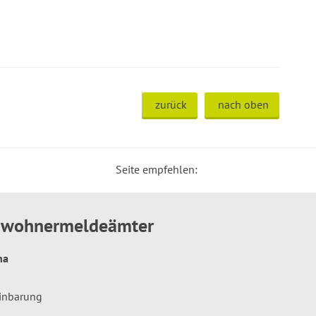
zurück
nach oben
Seite empfehlen:
inwohnermeldeämter
hna
einbarung