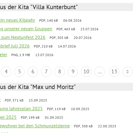
us der Kita "Villa Kunterbunt"
ein neues Kitajahr
PDF, 140 kB
06.08.2026
tag unserer neuen Gruppen
PDF, 463 kB
23.07.2026
o zum Neptunfest 2026
PDF, 305 kB
20.07.2026
nbrief Juli 2026
PDF, 210 kB
14.07.2026
eier
PNG, 1.9 MB
13.07.2026
4
5
6
7
8
9
10
...
13
us der Kita "Max und Moritz"
t
PDF, 371 kB
15.09.2025
rung Jahresplan 2025
PDF, 119 kB
10.09.2025
ber 2025
PDF, 199 kB
01.09.2025
tbewohner bei den Schmunzelsterne
PDF, 308 kB
22.08.2025