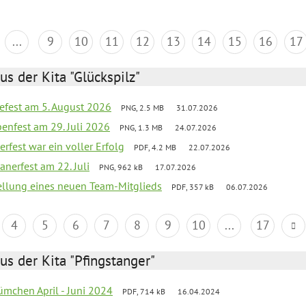
...
9
10
11
12
13
14
15
16
17
us der Kita "Glückspilz"
efest am 5. August 2026
PNG, 2.5 MB
31.07.2026
enfest am 29. Juli 2026
PNG, 1.3 MB
24.07.2026
erfest war ein voller Erfolg
PDF, 4.2 MB
22.07.2026
nerfest am 22. Juli
PNG, 962 kB
17.07.2026
tellung eines neuen Team-Mitglieds
PDF, 357 kB
06.07.2026
4
5
6
7
8
9
10
...
17
us der Kita "Pfingstanger"
mchen April - Juni 2024
PDF, 714 kB
16.04.2024