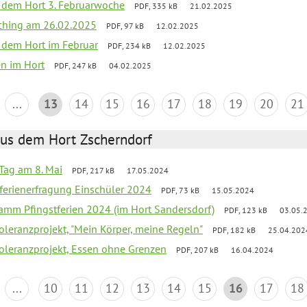
s dem Hort 3. Februarwoche
PDF, 335 kB
21.02.2025
ching am 26.02.2025
PDF, 97 kB
12.02.2025
s dem Hort im Februar
PDF, 234 kB
12.02.2025
en im Hort
PDF, 247 kB
04.02.2025
...
13
14
15
16
17
18
19
20
21
aus dem Hort Zscherndorf
Tag am 8. Mai
PDF, 217 kB
17.05.2024
ferienerfragung Einschüler 2024
PDF, 73 kB
15.05.2024
ramm Pfingstferien 2024 (im Hort Sandersdorf)
PDF, 123 kB
03.05.
Toleranzprojekt, "Mein Körper, meine Regeln"
PDF, 182 kB
25.04.202
Toleranzprojekt, Essen ohne Grenzen
PDF, 207 kB
16.04.2024
...
10
11
12
13
14
15
16
17
18