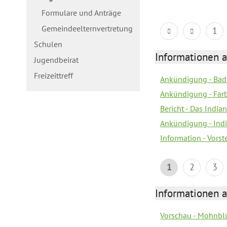
Formulare und Anträge
Gemeindeelternvertretung
1
Schulen
Informationen a
Jugendbeirat
Freizeittreff
Ankündigung - Bad
Ankündigung - Farb
Bericht - Das Indian
Ankündigung - India
Information - Vors
1
2
3
Informationen a
Vorschau - Mohnblü