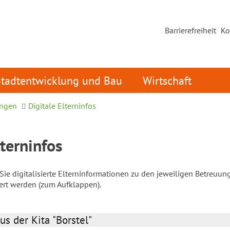
Barrierefreiheit
Ko
Stadtentwicklung und Bau
Wirtschaft
ungen
Digitale Elterninfos
lterninfos
ie digitalisierte Elterninformationen zu den jeweiligen Betreuun
iert werden (zum Aufklappen).
us der Kita "Borstel"