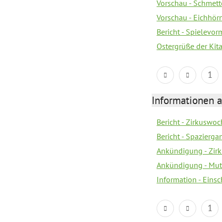
Vorschau - Schmette
Vorschau - Eichhörn
Bericht - Spielevor
Ostergrüße der Kit
1
Informationen a
Bericht - Zirkuswoc
Bericht - Spazierg
Ankündigung - Zir
Ankündigung - Mutt
Information - Eins
1