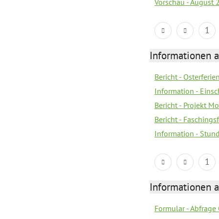
Vorschau - August 
1
Informationen 
Bericht - Osterferi
Information - Eins
Bericht - Projekt M
Bericht - Faschings
Information - Stun
1
Informationen 
Formular - Abfrage