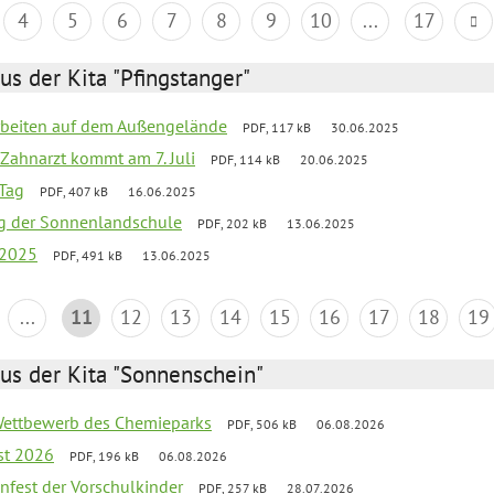
4
5
6
7
8
9
10
...
17
us der Kita "Pfingstanger"
arbeiten auf dem Außengelände
PDF, 117 kB
30.06.2025
Zahnarzt kommt am 7. Juli
PDF, 114 kB
20.06.2025
Tag
PDF, 407 kB
16.06.2025
ung der Sonnenlandschule
PDF, 202 kB
13.06.2025
 2025
PDF, 491 kB
13.06.2025
...
11
12
13
14
15
16
17
18
19
us der Kita "Sonnenschein"
 Wettbewerb des Chemieparks
PDF, 506 kB
06.08.2026
st 2026
PDF, 196 kB
06.08.2026
enfest der Vorschulkinder
PDF, 257 kB
28.07.2026