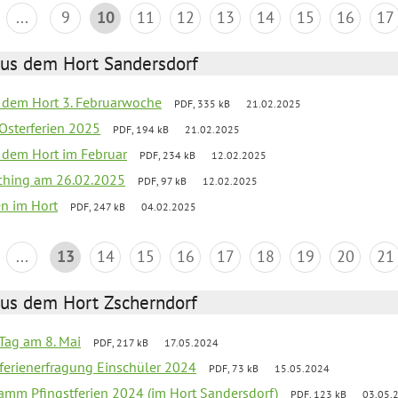
...
9
10
11
12
13
14
15
16
17
aus dem Hort Sandersdorf
s dem Hort 3. Februarwoche
PDF, 335 kB
21.02.2025
 Osterferien 2025
PDF, 194 kB
21.02.2025
s dem Hort im Februar
PDF, 234 kB
12.02.2025
ching am 26.02.2025
PDF, 97 kB
12.02.2025
en im Hort
PDF, 247 kB
04.02.2025
...
13
14
15
16
17
18
19
20
21
aus dem Hort Zscherndorf
Tag am 8. Mai
PDF, 217 kB
17.05.2024
ferienerfragung Einschüler 2024
PDF, 73 kB
15.05.2024
ramm Pfingstferien 2024 (im Hort Sandersdorf)
PDF, 123 kB
03.05.