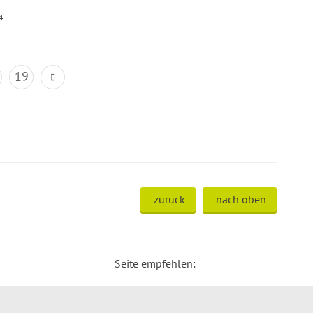
4
19
zurück
nach oben
Seite empfehlen: