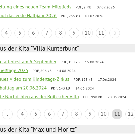
tellung eines neuen Team-Mitglieds
PDF, 2 MB
07.07.2026
 auf das erste Halbjahr 2026
PDF, 255 kB
07.07.2026
4
5
6
7
8
9
10
11
us der Kita "Villa Kunterbunt"
elalterfest am 6. September
PDF, 198 kB
15.08.2024
ließtage 2025
PDF, 806 kB
14.08.2024
neues Video zum Kindertags-Zirkus
PDF, 125 kB
17.06.2024
balltag am 20.06.2024
PDF, 143 kB
14.06.2024
te Nachrichten aus der Roitzscher Villa
PDF, 998 kB
28.05.2024
...
4
5
6
7
8
9
10
11
12
us der Kita "Max und Moritz"