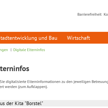
Barrierefreiheit
Ko
Stadtentwicklung und Bau
Wirtschaft
ungen
Digitale Elterninfos
lterninfos
ie digitalisierte Elterninformationen zu den jeweiligen Betreuun
iert werden (zum Aufklappen).
us der Kita "Borstel"