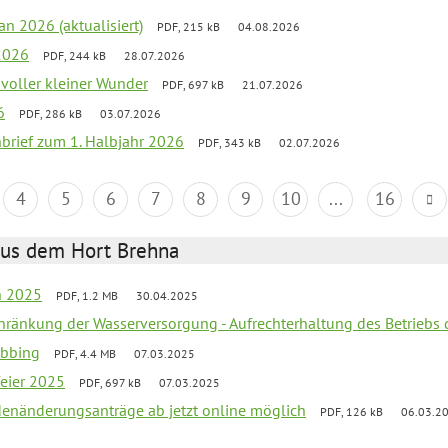
an 2026 (aktualisiert)
PDF, 215 kB
04.08.2026
2026
PDF, 244 kB
28.07.2026
 voller kleiner Wunder
PDF, 697 kB
21.07.2026
6
PDF, 286 kB
03.07.2026
nbrief zum 1. Halbjahr 2026
PDF, 343 kB
02.07.2026
4
5
6
7
8
9
10
...
16
aus dem Hort Brehna
en 2025
PDF, 1.2 MB
30.04.2025
chränkung der Wasserversorgung - Aufrechterhaltung des Betriebs 
obbing
PDF, 4.4 MB
07.03.2025
feier 2025
PDF, 697 kB
07.03.2025
denänderungsanträge ab jetzt online möglich
PDF, 126 kB
06.03.2