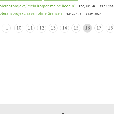
Toleranzprojekt, "Mein Körper, meine Regeln"
PDF, 182 kB
25.04.202
Toleranzprojekt, Essen ohne Grenzen
PDF, 207 kB
16.04.2024
...
10
11
12
13
14
15
16
17
18