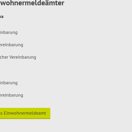
inwohnermeldeämter
hna
einbarung
ereinbarung
icher Vereinbarung
einbarung
ereinbarung
das Einwohnermeldeamt