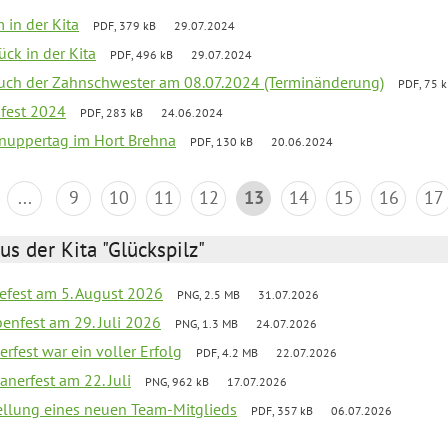
 in der Kita
PDF, 379 kB
29.07.2024
ück in der Kita
PDF, 496 kB
29.07.2024
uch der Zahnschwester am 08.07.2024 (Terminänderung)
PDF, 75 
sfest 2024
PDF, 283 kB
24.06.2024
nuppertag im Hort Brehna
PDF, 130 kB
20.06.2024
...
9
10
11
12
13
14
15
16
17
us der Kita "Glückspilz"
efest am 5. August 2026
PNG, 2.5 MB
31.07.2026
enfest am 29. Juli 2026
PNG, 1.3 MB
24.07.2026
erfest war ein voller Erfolg
PDF, 4.2 MB
22.07.2026
nerfest am 22. Juli
PNG, 962 kB
17.07.2026
tellung eines neuen Team-Mitglieds
PDF, 357 kB
06.07.2026