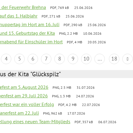
ei der Feuerwehr Brehna
PDF, 769 kB
25.06.2026
 auf das 1. Halbjahr
PDF, 271 kB
25.06.2026
uppertag im Hort am 16. Juli
PDF, 290 kB
23.06.2026
 und 15. Geburtstag der Kita
PNG, 2.2 MB
10.06.2026
rnabend für Einschüler im Hort
PDF, 4 MB
20.05.2026
4
5
6
7
8
9
10
...
18
us der Kita "Glückspilz"
efest am 5. August 2026
PNG, 2.5 MB
31.07.2026
enfest am 29. Juli 2026
PNG, 1.3 MB
24.07.2026
erfest war ein voller Erfolg
PDF, 4.2 MB
22.07.2026
nerfest am 22. Juli
PNG, 962 kB
17.07.2026
tellung eines neuen Team-Mitglieds
PDF, 357 kB
06.07.2026