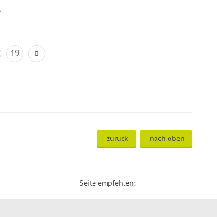
4
19
zurück
nach oben
Seite empfehlen: