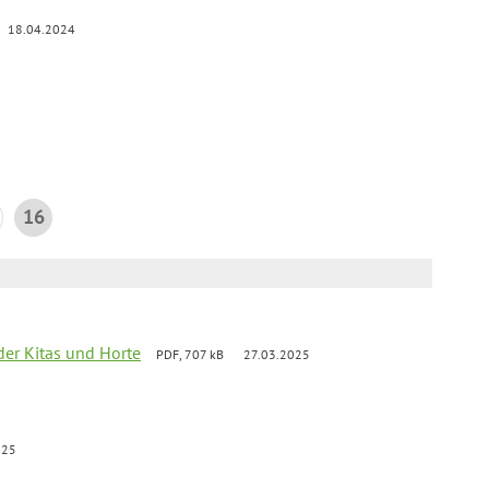
18.04.2024
16
der Kitas und Horte
PDF, 707 kB
27.03.2025
025