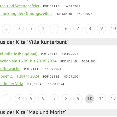
er- und Vatertagsfeier
PDF, 121 kB
16.04.2024
chränkung der Öffnungszeiten
PDF, 684 kB
27.02.2024
...
2
3
4
5
6
7
8
9
10
us der Kita "Villa Kunterbunt"
felbatterie (Reupload)
PDF, 278 kB
10.10.2024
lwoche vom 16.09. bis 20.09.2024
PDF, 826 kB
30.09.2024
toffelwoche
PDF, 214 kB
11.09.2024
nbrief 2. Halbjahr 2024
PDF, 213 kB
03.09.2024
r in der Villa
PDF, 391 kB
15.08.2024
...
4
5
6
7
8
9
10
11
12
us der Kita "Max und Moritz"