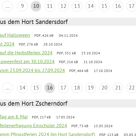
...
9
10
11
12
13
14
15
16
17
aus dem Hort Sandersdorf
k auf Halloween
PDF, 426 kB
04.11.2024
st 2024
PDF, 276 kB
28.10.2024
 auf die Herbstferien 2024
PDF, 351 kB
23.10.2024
loweenfest am 30.10.2024
PDF, 216 kB
21.10.2024
k vom 23.09.2024 bis 27.09.2024
PDF, 464 kB
17.10.2024
...
14
15
16
17
18
19
20
21
22
aus dem Hort Zscherndorf
Tag am 8. Mai
PDF, 217 kB
17.05.2024
ferienerfragung Einschüler 2024
PDF, 73 kB
15.05.2024
ramm Pfingstferien 2024 (im Hort Sandersdorf)
PDF, 123 kB
03.05.