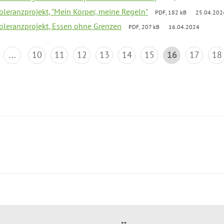
Toleranzprojekt, "Mein Körper, meine Regeln"
PDF, 182 kB
25.04.202
Toleranzprojekt, Essen ohne Grenzen
PDF, 207 kB
16.04.2024
...
10
11
12
13
14
15
16
17
18