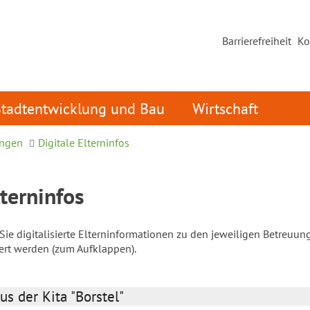
Barrierefreiheit
Ko
Stadtentwicklung und Bau
Wirtschaft
ungen
Digitale Elterninfos
lterninfos
ie digitalisierte Elterninformationen zu den jeweiligen Betreuun
iert werden (zum Aufklappen).
us der Kita "Borstel"