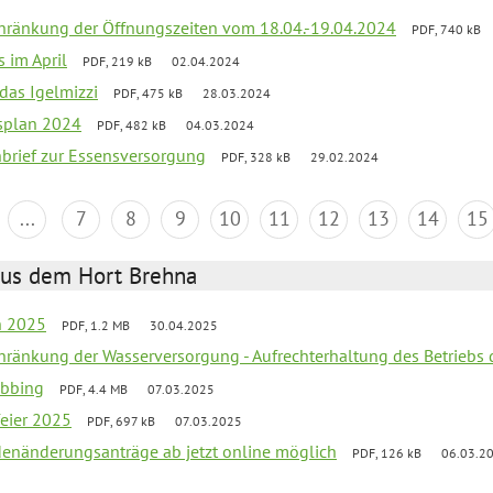
chränkung der Öffnungszeiten vom 18.04.-19.04.2024
PDF, 740 kB
s im April
PDF, 219 kB
02.04.2024
 das Igelmizzi
PDF, 475 kB
28.03.2024
esplan 2024
PDF, 482 kB
04.03.2024
nbrief zur Essensversorgung
PDF, 328 kB
29.02.2024
...
7
8
9
10
11
12
13
14
15
aus dem Hort Brehna
en 2025
PDF, 1.2 MB
30.04.2025
chränkung der Wasserversorgung - Aufrechterhaltung des Betriebs 
obbing
PDF, 4.4 MB
07.03.2025
feier 2025
PDF, 697 kB
07.03.2025
denänderungsanträge ab jetzt online möglich
PDF, 126 kB
06.03.2