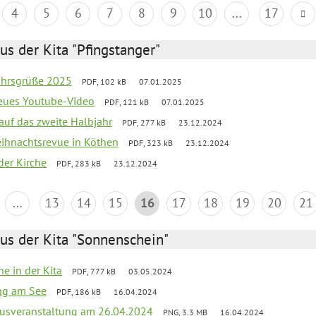
4
5
6
7
8
9
10
...
17
us der Kita "Pfingstanger"
ahrsgrüße 2025
PDF, 102 kB
07.01.2025
neues Youtube-Video
PDF, 121 kB
07.01.2025
 auf das zweite Halbjahr
PDF, 277 kB
23.12.2024
Weihnachtsrevue in Köthen
PDF, 323 kB
23.12.2024
der Kirche
PDF, 283 kB
23.12.2024
...
13
14
15
16
17
18
19
20
21
us der Kita "Sonnenschein"
he in der Kita
PDF, 777 kB
03.05.2024
ang am See
PDF, 186 kB
16.04.2024
kusveranstaltung am 26.04.2024
PNG, 3.3 MB
16.04.2024