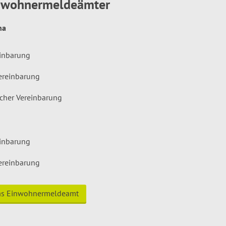
inwohnermeldeämter
hna
einbarung
ereinbarung
icher Vereinbarung
einbarung
ereinbarung
das Einwohnermeldeamt