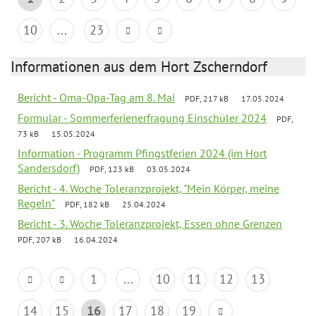
10
...
23
Informationen aus dem Hort Zscherndorf
Bericht - Oma-Opa-Tag am 8. Mai
PDF, 217 kB
17.05.2024
Formular - Sommerferienerfragung Einschüler 2024
PDF,
73 kB
15.05.2024
Information - Programm Pfingstferien 2024 (im Hort
Sandersdorf)
PDF, 123 kB
03.05.2024
Bericht - 4. Woche Toleranzprojekt, "Mein Körper, meine
Regeln"
PDF, 182 kB
25.04.2024
Bericht - 3. Woche Toleranzprojekt, Essen ohne Grenzen
PDF, 207 kB
16.04.2024
1
...
10
11
12
13
14
15
16
17
18
19