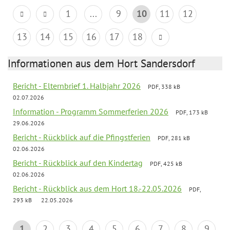
1
...
9
10
11
12
13
14
15
16
17
18
Informationen aus dem Hort Sandersdorf
Bericht - Elternbrief 1. Halbjahr 2026
PDF, 338 kB
02.07.2026
Information - Programm Sommerferien 2026
PDF, 173 kB
29.06.2026
Bericht - Rückblick auf die Pfingstferien
PDF, 281 kB
02.06.2026
Bericht - Rückblick auf den Kindertag
PDF, 425 kB
02.06.2026
Bericht - Rückblick aus dem Hort 18.-22.05.2026
PDF,
293 kB
22.05.2026
1
2
3
4
5
6
7
8
9