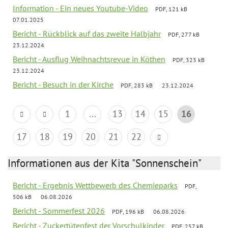
Information - Ein neues Youtube-Video
PDF, 121 kB
07.01.2025
Bericht - Rückblick auf das zweite Halbjahr
PDF, 277 kB
23.12.2024
Bericht - Ausflug Weihnachtsrevue in Köthen
PDF, 323 kB
23.12.2024
Bericht - Besuch in der Kirche
PDF, 283 kB
23.12.2024
1
...
13
14
15
16
17
18
19
20
21
22
Informationen aus der Kita "Sonnenschein"
Bericht - Ergebnis Wettbewerb des Chemieparks
PDF,
506 kB
06.08.2026
Bericht - Sommerfest 2026
PDF, 196 kB
06.08.2026
Bericht - Zuckertütenfest der Vorschulkinder
PDF, 257 kB