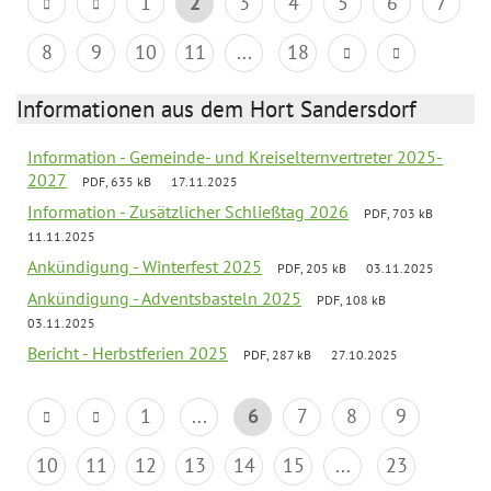
1
2
3
4
5
6
7
8
9
10
11
...
18
Informationen aus dem Hort Sandersdorf
Information - Gemeinde- und Kreiselternvertreter 2025-
2027
PDF, 635 kB
17.11.2025
Information - Zusätzlicher Schließtag 2026
PDF, 703 kB
11.11.2025
Ankündigung - Winterfest 2025
PDF, 205 kB
03.11.2025
Ankündigung - Adventsbasteln 2025
PDF, 108 kB
03.11.2025
Bericht - Herbstferien 2025
PDF, 287 kB
27.10.2025
1
...
6
7
8
9
10
11
12
13
14
15
...
23