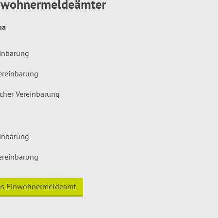
inwohnermeldeämter
hna
einbarung
ereinbarung
icher Vereinbarung
einbarung
ereinbarung
das Einwohnermeldeamt