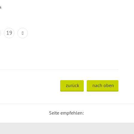
4
19
zurück
nach oben
Seite empfehlen: