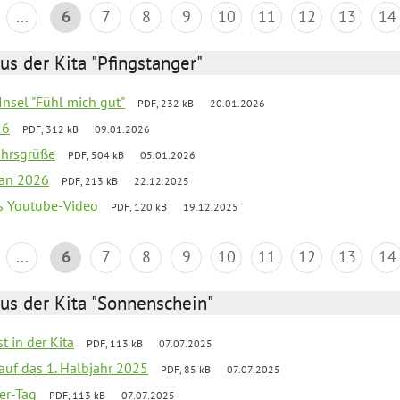
...
6
7
8
9
10
11
12
13
14
us der Kita "Pfingstanger"
-Insel "Fühl mich gut"
PDF, 232 kB
20.01.2026
26
PDF, 312 kB
09.01.2026
ahrsgrüße
PDF, 504 kB
05.01.2026
lan 2026
PDF, 213 kB
22.12.2025
s Youtube-Video
PDF, 120 kB
19.12.2025
...
6
7
8
9
10
11
12
13
14
us der Kita "Sonnenschein"
t in der Kita
PDF, 113 kB
07.07.2025
 auf das 1. Halbjahr 2025
PDF, 85 kB
07.07.2025
ter-Tag
PDF, 113 kB
07.07.2025