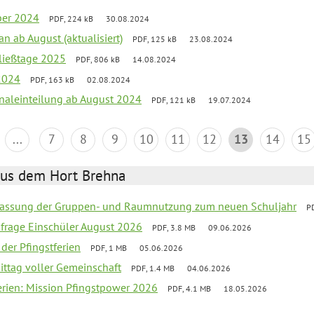
ber 2024
PDF, 224 kB
30.08.2024
an ab August (aktualisiert)
PDF, 125 kB
23.08.2024
ließtage 2025
PDF, 806 kB
14.08.2024
2024
PDF, 163 kB
02.08.2024
onaleinteilung ab August 2024
PDF, 121 kB
19.07.2024
...
7
8
9
10
11
12
13
14
15
aus dem Hort Brehna
assung der Gruppen- und Raumnutzung zum neuen Schuljahr
P
bfrage Einschüler August 2026
PDF, 3.8 MB
09.06.2026
 der Pfingstferien
PDF, 1 MB
05.06.2026
ittag voller Gemeinschaft
PDF, 1.4 MB
04.06.2026
ferien: Mission Pfingstpower 2026
PDF, 4.1 MB
18.05.2026