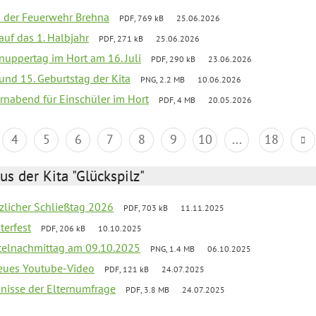
ei der Feuerwehr Brehna
PDF, 769 kB
25.06.2026
 auf das 1. Halbjahr
PDF, 271 kB
25.06.2026
uppertag im Hort am 16. Juli
PDF, 290 kB
23.06.2026
 und 15. Geburtstag der Kita
PNG, 2.2 MB
10.06.2026
rnabend für Einschüler im Hort
PDF, 4 MB
20.05.2026
4
5
6
7
8
9
10
...
18
us der Kita "Glückspilz"
tzlicher Schließtag 2026
PDF, 703 kB
11.11.2025
terfest
PDF, 206 kB
10.10.2025
telnachmittag am 09.10.2025
PNG, 1.4 MB
06.10.2025
neues Youtube-Video
PDF, 121 kB
24.07.2025
bnisse der Elternumfrage
PDF, 3.8 MB
24.07.2025