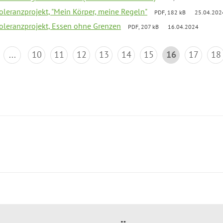
Toleranzprojekt, "Mein Körper, meine Regeln"
PDF, 182 kB
25.04.202
Toleranzprojekt, Essen ohne Grenzen
PDF, 207 kB
16.04.2024
...
10
11
12
13
14
15
16
17
18