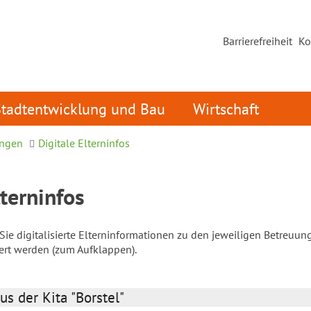
Barrierefreiheit
Ko
Stadtentwicklung und Bau
Wirtschaft
ungen
Digitale Elterninfos
lterninfos
ie digitalisierte Elterninformationen zu den jeweiligen Betreuun
iert werden (zum Aufklappen).
us der Kita "Borstel"