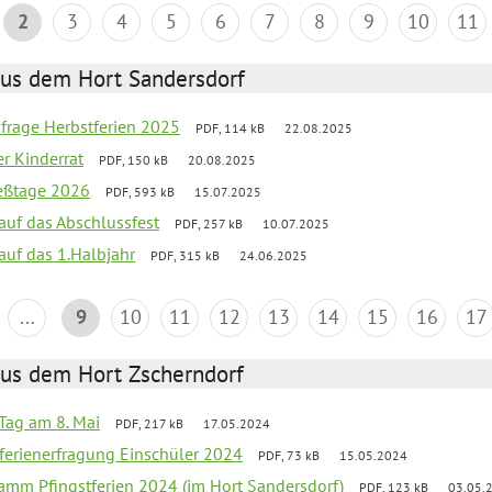
2
3
4
5
6
7
8
9
10
11
aus dem Hort Sandersdorf
bfrage Herbstferien 2025
PDF, 114 kB
22.08.2025
er Kinderrat
PDF, 150 kB
20.08.2025
ießtage 2026
PDF, 593 kB
15.07.2025
 auf das Abschlussfest
PDF, 257 kB
10.07.2025
 auf das 1.Halbjahr
PDF, 315 kB
24.06.2025
...
9
10
11
12
13
14
15
16
17
aus dem Hort Zscherndorf
Tag am 8. Mai
PDF, 217 kB
17.05.2024
ferienerfragung Einschüler 2024
PDF, 73 kB
15.05.2024
ramm Pfingstferien 2024 (im Hort Sandersdorf)
PDF, 123 kB
03.05.