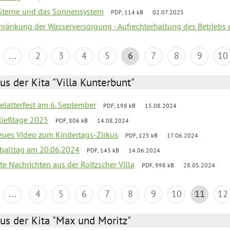
, Sterne und das Sonnensystem
PDF, 114 kB
02.07.2025
chränkung der Wasserversorgung - Aufrechterhaltung des Betriebs 
...
2
3
4
5
6
7
8
9
10
us der Kita "Villa Kunterbunt"
elalterfest am 6. September
PDF, 198 kB
15.08.2024
ließtage 2025
PDF, 806 kB
14.08.2024
neues Video zum Kindertags-Zirkus
PDF, 125 kB
17.06.2024
balltag am 20.06.2024
PDF, 143 kB
14.06.2024
te Nachrichten aus der Roitzscher Villa
PDF, 998 kB
28.05.2024
...
4
5
6
7
8
9
10
11
12
us der Kita "Max und Moritz"