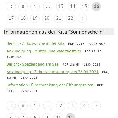
1
...
13
14
15
16
17
18
19
20
21
22
Informationen aus der Kita "Sonnenschein"
Bericht - Zirkuswoche in der Kita
PDF, 777 kB
03.05.2024
Ankündigung - Mutter- und Vatertagsfeier
PDF, 121 kB
16.04.2024
Bericht - Spaziergang am See
PDF, 186 kB
16.04.2024
Ankündigung - Zirkusveranstaltung am 26.04.2024
PNG,
3.3 MB
16.04.2024
Information - Einschränkung der Öffnungszeiten
PDF,
684 kB
27.02.2024
1
...
2
3
4
5
6
7
8
9
10
11