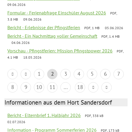
09.06.2026
Formular - Ferienabfrage Einschüler August 2026
PDF,
3.8 MB
09.06.2026
Bericht - Erlebnisse der Pfingstferien
PDF, 1 MB
05.06.2026
Bericht - Ein Nachmittag voller Gemeinschaft
PDF, 1.4 MB
04.06.2026
Vorschau - Pfingstferien: Mission Pfingstpower 2026
PDF,
4.1 MB
18.05.2026
1
2
3
4
5
6
7
8
9
10
11
...
18
Informationen aus dem Hort Sandersdorf
Bericht - Elternbrief 1. Halbjahr 2026
PDF, 338 kB
02.07.2026
Information - Programm Sommerferien 2026
PDF, 173 kB