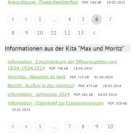
Ankündigung - Piratenfamilienfest
PDF, 346 kB
19.05.2025
1
...
4
5
6
7
8
9
10
11
12
13
Informationen aus der Kita "Max und Moritz"
Information - Einschränkung der Öffnungszeiten vom
18.04.-19.04.2024
PDF, 740 kB
18.04.2024
Vorschau - Aktuelles im April
PDF, 219 kB
02.04.2024
Bericht - Ausflug in das Igelmizzi
PDF, 475 kB
28.03.2024
Information - Jahresplan 2024
PDF, 482 kB
04.03.2024
Information - Elternbrief zur Essensversorgung
PDF, 328 kB
29.02.2024
1
...
7
8
9
10