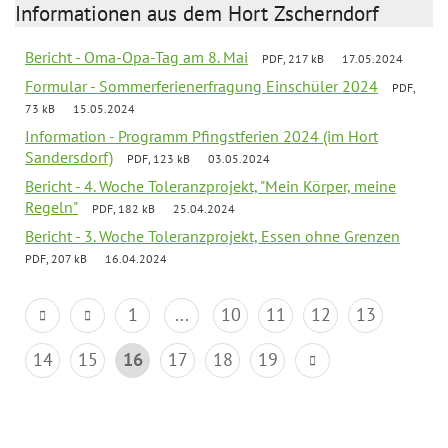
Informationen aus dem Hort Zscherndorf
Bericht - Oma-Opa-Tag am 8. Mai
PDF, 217 kB
17.05.2024
Formular - Sommerferienerfragung Einschüler 2024
PDF,
73 kB
15.05.2024
Information - Programm Pfingstferien 2024 (im Hort
Sandersdorf)
PDF, 123 kB
03.05.2024
Bericht - 4. Woche Toleranzprojekt, "Mein Körper, meine
Regeln"
PDF, 182 kB
25.04.2024
Bericht - 3. Woche Toleranzprojekt, Essen ohne Grenzen
PDF, 207 kB
16.04.2024
1
...
10
11
12
13
14
15
16
17
18
19