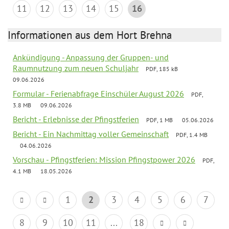
11
12
13
14
15
16
Informationen aus dem Hort Brehna
Ankündigung - Anpassung der Gruppen- und
Raumnutzung zum neuen Schuljahr
PDF, 185 kB
09.06.2026
Formular - Ferienabfrage Einschüler August 2026
PDF,
3.8 MB
09.06.2026
Bericht - Erlebnisse der Pfingstferien
PDF, 1 MB
05.06.2026
Bericht - Ein Nachmittag voller Gemeinschaft
PDF, 1.4 MB
04.06.2026
Vorschau - Pfingstferien: Mission Pfingstpower 2026
PDF,
4.1 MB
18.05.2026
1
2
3
4
5
6
7
8
9
10
11
...
18