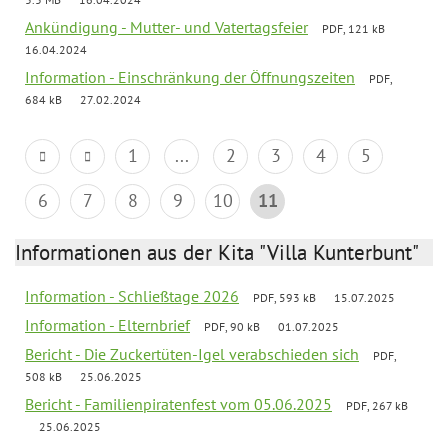
Ankündigung - Mutter- und Vatertagsfeier
PDF, 121 kB
16.04.2024
Information - Einschränkung der Öffnungszeiten
PDF,
684 kB
27.02.2024
1
...
2
3
4
5
6
7
8
9
10
11
Informationen aus der Kita "Villa Kunterbunt"
Information - Schließtage 2026
PDF, 593 kB
15.07.2025
Information - Elternbrief
PDF, 90 kB
01.07.2025
Bericht - Die Zuckertüten-Igel verabschieden sich
PDF,
508 kB
25.06.2025
Bericht - Familienpiratenfest vom 05.06.2025
PDF, 267 kB
25.06.2025