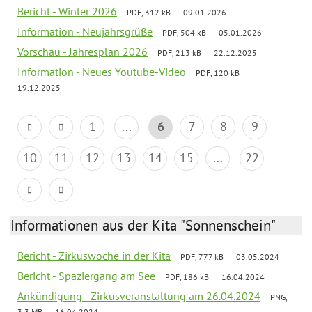
Bericht - Winter 2026
PDF, 312 kB
09.01.2026
Information - Neujahrsgrüße
PDF, 504 kB
05.01.2026
Vorschau - Jahresplan 2026
PDF, 213 kB
22.12.2025
Information - Neues Youtube-Video
PDF, 120 kB
19.12.2025
1
...
6
7
8
9
10
11
12
13
14
15
...
22
Informationen aus der Kita "Sonnenschein"
Bericht - Zirkuswoche in der Kita
PDF, 777 kB
03.05.2024
Bericht - Spaziergang am See
PDF, 186 kB
16.04.2024
Ankündigung - Zirkusveranstaltung am 26.04.2024
PNG,
3.3 MB
16.04.2024