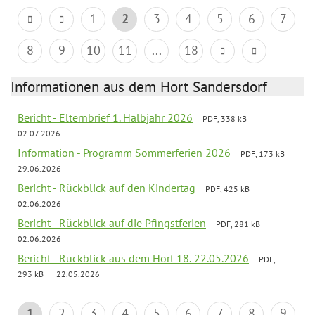
1
2
3
4
5
6
7
8
9
10
11
...
18
Informationen aus dem Hort Sandersdorf
Bericht - Elternbrief 1. Halbjahr 2026
PDF, 338 kB
02.07.2026
Information - Programm Sommerferien 2026
PDF, 173 kB
29.06.2026
Bericht - Rückblick auf den Kindertag
PDF, 425 kB
02.06.2026
Bericht - Rückblick auf die Pfingstferien
PDF, 281 kB
02.06.2026
Bericht - Rückblick aus dem Hort 18.-22.05.2026
PDF,
293 kB
22.05.2026
1
2
3
4
5
6
7
8
9