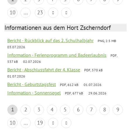
10
...
23
Informationen aus dem Hort Zscherndorf
Bericht - Rückblick auf das 2. Schulhalbjahr
PNG, 2.5 MB
03.07.2026
Information - Ferienprogramm und Badeerlaubnis
PDF,
537 kB
02.07.2026
Bericht - Abschlussfahrt der 4. Klasse
PDF, 570 kB
01.07.2026
Bericht - Geburtstagsfest
PDF, 612 kB
01.07.2026
Information - Sonnensegel
PDF, 677 kB
29.06.2026
1
2
3
4
5
6
7
8
9
10
...
19