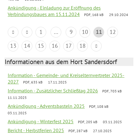
Ankündigung - Einladung zur Eröffnung des
Verbindungsbaues am 15.11.2024
PDF, 168 kB
29.10.2024
1
...
9
10
11
12
13
14
15
16
17
18
Informationen aus dem Hort Sandersdorf
Information - Gemeinde- und Kreiselternvertreter 2025-
2027
PDF, 635 kB
17.11.2025
Information - Zusätzlicher Schließtag 2026
PDF, 703 kB
11.11.2025
Ankündigung - Adventsbasteln 2025
PDF, 108 kB
03.11.2025
Ankündigung - Winterfest 2025
PDF, 205 kB
03.11.2025
Bericht - Herbstferien 2025
PDF, 287 kB
27.10.2025