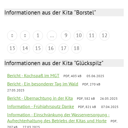
Informationen aus der Kita "Borstel"
1
...
9
10
11
12
13
14
15
16
17
18
Informationen aus der Kita "Glückspilz"
Bericht - Kochspaß im MGT
PDF, 403 kB
05.06.2025
Bericht - Ein besonderer Tag im Wald
PDF, 270 kB
27.05.2025
Bericht - Übernachtung in der Kita
PDF, 582 kB
26.05.2025
Information - Frühjahrsputz Danke
PDF, 821 kB
07.04.2025
Information - Einschränkung der Wasserversorgung -
Aufrechterhaltung des Betriebs der Kitas und Horte
PDF,
707 kB
27.03.2025