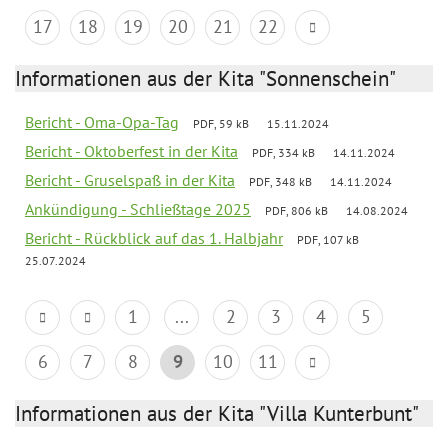
17
18
19
20
21
22
Informationen aus der Kita "Sonnenschein"
Bericht - Oma-Opa-Tag
PDF, 59 kB
15.11.2024
Bericht - Oktoberfest in der Kita
PDF, 334 kB
14.11.2024
Bericht - Gruselspaß in der Kita
PDF, 348 kB
14.11.2024
Ankündigung - Schließtage 2025
PDF, 806 kB
14.08.2024
Bericht - Rückblick auf das 1. Halbjahr
PDF, 107 kB
25.07.2024
1
...
2
3
4
5
6
7
8
9
10
11
Informationen aus der Kita "Villa Kunterbunt"