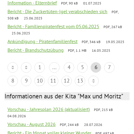
Information - Elternbrief
PDF, 90 kB
01.07.2025
Bericht - Die Zuckertüten-Igel verabschieden sich
PDF,
508 kB
25.06.2025
Bericht - Familienpiratenfest vom 05.06.2025
PDF, 267 kB
25.06.2025
Ankündigung - Piratenfamilienfest
PDF, 346 kB
19.05.2025
Bericht - Brandschutzübung
PDF, 1.1 MB
16.05.2025
1
...
4
5
6
7
8
9
10
11
12
13
Informationen aus der Kita "Max und Moritz"
Vorschau - Jahresplan 2026 (aktualisiert)
PDF, 215 kB
04.08.2026
Vorschau - August 2026
PDF, 244 kB
28.07.2026
Bericht - Ein Monat voller kleiner Wunder
PDF, 697 kB