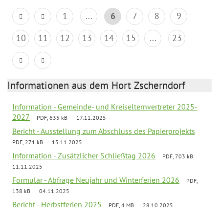
1
...
6
7
8
9
10
11
12
13
14
15
...
23
Informationen aus dem Hort Zscherndorf
Information - Gemeinde- und Kreiselternvertreter 2025-
2027
PDF, 635 kB
17.11.2025
Bericht - Ausstellung zum Abschluss des Papierprojekts
PDF, 271 kB
13.11.2025
Information - Zusätzlicher Schließtag 2026
PDF, 703 kB
11.11.2025
Formular - Abfrage Neujahr und Winterferien 2026
PDF,
138 kB
04.11.2025
Bericht - Herbstferien 2025
PDF, 4 MB
28.10.2025