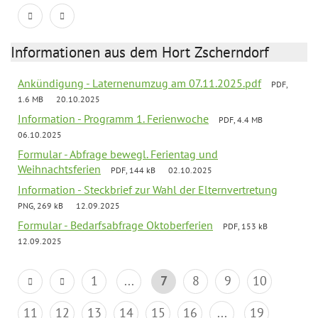
Informationen aus dem Hort Zscherndorf
Ankündigung - Laternenumzug am 07.11.2025.pdf
PDF,
1.6 MB
20.10.2025
Information - Programm 1. Ferienwoche
PDF, 4.4 MB
06.10.2025
Formular - Abfrage bewegl. Ferientag und
Weihnachtsferien
PDF, 144 kB
02.10.2025
Information - Steckbrief zur Wahl der Elternvertretung
PNG, 269 kB
12.09.2025
Formular - Bedarfsabfrage Oktoberferien
PDF, 153 kB
12.09.2025
1
...
7
8
9
10
11
12
13
14
15
16
...
19