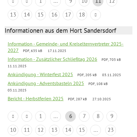
1
...
9
10
11
12
13
14
15
16
17
18
Informationen aus dem Hort Sandersdorf
Information - Gemeinde- und Kreiselternvertreter 2025-
2027
PDF, 635 kB
17.11.2025
Information - Zusätzlicher Schließtag 2026
PDF, 703 kB
11.11.2025
Ankündigung - Winterfest 2025
PDF, 205 kB
03.11.2025
Ankündigung - Adventsbasteln 2025
PDF, 108 kB
03.11.2025
Bericht - Herbstferien 2025
PDF, 287 kB
27.10.2025
1
...
6
7
8
9
10
11
12
13
14
15
...
23