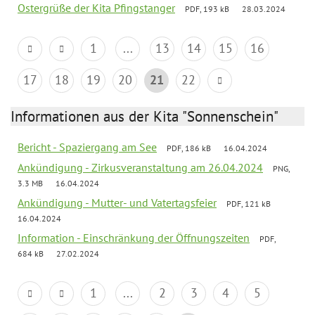
Ostergrüße der Kita Pfingstanger
PDF, 193 kB
28.03.2024
1
...
13
14
15
16
17
18
19
20
21
22
Informationen aus der Kita "Sonnenschein"
Bericht - Spaziergang am See
PDF, 186 kB
16.04.2024
Ankündigung - Zirkusveranstaltung am 26.04.2024
PNG,
3.3 MB
16.04.2024
Ankündigung - Mutter- und Vatertagsfeier
PDF, 121 kB
16.04.2024
Information - Einschränkung der Öffnungszeiten
PDF,
684 kB
27.02.2024
1
...
2
3
4
5