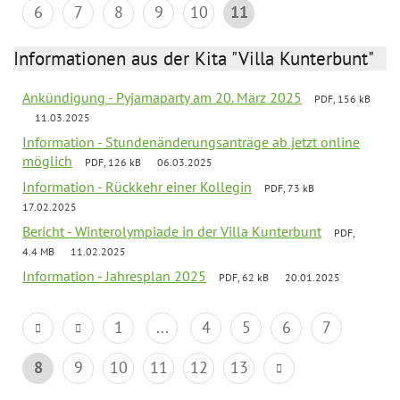
6
7
8
9
10
11
Informationen aus der Kita "Villa Kunterbunt"
Ankündigung - Pyjamaparty am 20. März 2025
PDF, 156 kB
11.03.2025
Information - Stundenänderungsanträge ab jetzt online
möglich
PDF, 126 kB
06.03.2025
Information - Rückkehr einer Kollegin
PDF, 73 kB
17.02.2025
Bericht - Winterolympiade in der Villa Kunterbunt
PDF,
4.4 MB
11.02.2025
Information - Jahresplan 2025
PDF, 62 kB
20.01.2025
1
...
4
5
6
7
8
9
10
11
12
13