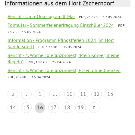
Informationen aus dem Hort Zscherndorf
Bericht - Oma-Opa-Tag am 8. Mai
PDF, 217 kB
17.05.2024
Formular - Sommerferienerfragung Einschüler 2024
PDF,
73 kB
15.05.2024
Information - Programm Pfingstferien 2024 (im Hort
Sandersdorf)
PDF, 123 kB
03.05.2024
Bericht - 4. Woche Toleranzprojekt, "Mein Körper, meine
Regeln"
PDF, 182 kB
25.04.2024
Bericht - 3. Woche Toleranzprojekt, Essen ohne Grenzen
PDF, 207 kB
16.04.2024
1
...
10
11
12
13
14
15
16
17
18
19