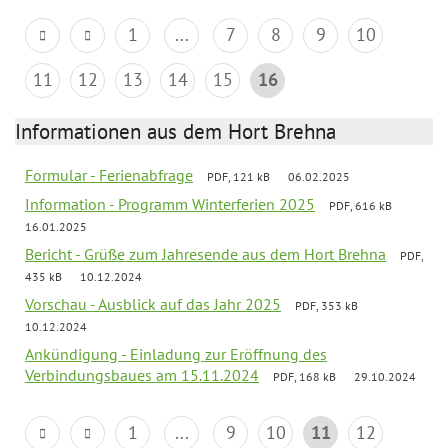
1
...
7
8
9
10
11
12
13
14
15
16
Informationen aus dem Hort Brehna
Formular - Ferienabfrage
PDF, 121 kB
06.02.2025
Information - Programm Winterferien 2025
PDF, 616 kB
16.01.2025
Bericht - Grüße zum Jahresende aus dem Hort Brehna
PDF,
435 kB
10.12.2024
Vorschau - Ausblick auf das Jahr 2025
PDF, 353 kB
10.12.2024
Ankündigung - Einladung zur Eröffnung des
Verbindungsbaues am 15.11.2024
PDF, 168 kB
29.10.2024
1
...
9
10
11
12