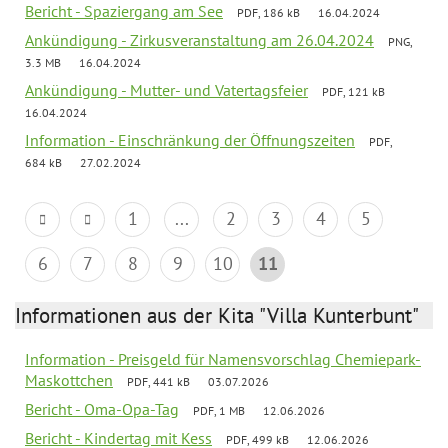
Bericht - Spaziergang am See
PDF, 186 kB
16.04.2024
Ankündigung - Zirkusveranstaltung am 26.04.2024
PNG,
3.3 MB
16.04.2024
Ankündigung - Mutter- und Vatertagsfeier
PDF, 121 kB
16.04.2024
Information - Einschränkung der Öffnungszeiten
PDF,
684 kB
27.02.2024
1
...
2
3
4
5
6
7
8
9
10
11
Informationen aus der Kita "Villa Kunterbunt"
Information - Preisgeld für Namensvorschlag Chemiepark-
Maskottchen
PDF, 441 kB
03.07.2026
Bericht - Oma-Opa-Tag
PDF, 1 MB
12.06.2026
Bericht - Kindertag mit Kess
PDF, 499 kB
12.06.2026