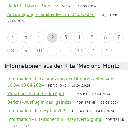
Bericht - Hawaii-Party
PDF, 617 kB
12.06.2026
Ankündigung - Familienfest am 03.06.2026
PNG, 1.1 MB
27.05.2026
1
2
3
4
5
6
7
8
9
10
11
...
13
Informationen aus der Kita "Max und Moritz"
Information - Einschränkung der Öffnungszeiten vom
18.04.-19.04.2024
PDF, 740 kB
18.04.2024
Vorschau - Aktuelles im April
PDF, 219 kB
02.04.2024
Bericht - Ausflug in das Igelmizzi
PDF, 475 kB
28.03.2024
Information - Jahresplan 2024
PDF, 482 kB
04.03.2024
Information - Elternbrief zur Essensversorgung
PDF, 328 kB
29.02.2024