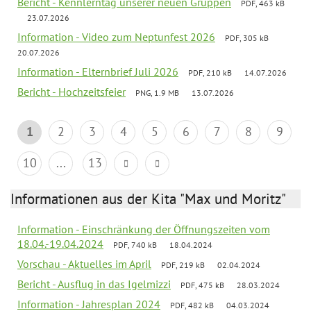
Bericht - Kennlerntag unserer neuen Gruppen
PDF, 463 kB
23.07.2026
Information - Video zum Neptunfest 2026
PDF, 305 kB
20.07.2026
Information - Elternbrief Juli 2026
PDF, 210 kB
14.07.2026
Bericht - Hochzeitsfeier
PNG, 1.9 MB
13.07.2026
1
2
3
4
5
6
7
8
9
10
...
13
Informationen aus der Kita "Max und Moritz"
Information - Einschränkung der Öffnungszeiten vom
18.04.-19.04.2024
PDF, 740 kB
18.04.2024
Vorschau - Aktuelles im April
PDF, 219 kB
02.04.2024
Bericht - Ausflug in das Igelmizzi
PDF, 475 kB
28.03.2024
Information - Jahresplan 2024
PDF, 482 kB
04.03.2024