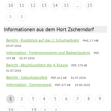
10
11
12
13
14
15
...
23
Informationen aus dem Hort Zscherndorf
Bericht - Rückblick auf das 2. Schulhalbjahr
PNG, 2.5 MB
03.07.2026
Information - Ferienprogramm und Badeerlaubnis
PDF,
537 kB
02.07.2026
Bericht - Abschlussfahrt der 4. Klasse
PDF, 570 kB
01.07.2026
Bericht - Geburtstagsfest
PDF, 612 kB
01.07.2026
Information - Sonnensegel
PDF, 677 kB
29.06.2026
1
2
3
4
5
6
7
8
9
10
...
19