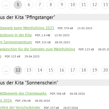
...
5
6
7
8
9
10
11
12
13
us der Kita "Pfingstanger"
ttbewerb beim Weinfrühling 2025
PDF, 370 kB
15.05.2025
tzübung in der Kita
PDF, 1.8 MB
15.05.2025
 im Seniorenzentrum
PDF, 325 kB
08.05.2025
Dankeschön für die Spenden zum Weinfrühling
PDF, 123 kB
08.05.2
e
PDF, 523 kB
29.04.2025
...
12
13
14
15
16
17
18
19
20
us der Kita "Sonnenschein"
 Wettbewerb des Chemieparks
PDF, 506 kB
06.08.2026
st 2026
PDF, 196 kB
06.08.2026
enfest der Vorschulkinder
PDF, 257 kB
28.07.2026