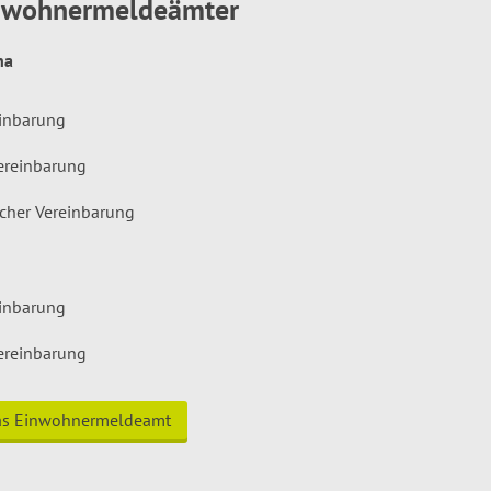
inwohnermeldeämter
hna
einbarung
ereinbarung
icher Vereinbarung
einbarung
ereinbarung
das Einwohnermeldeamt