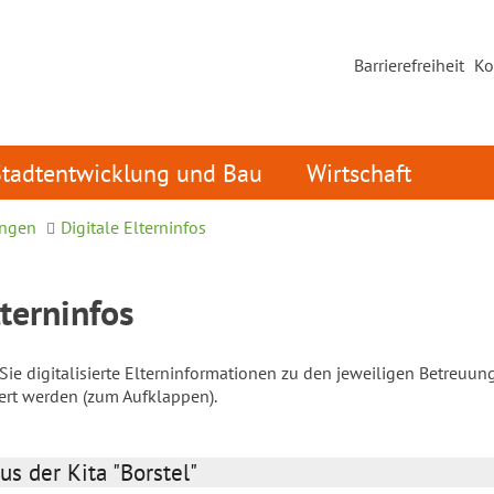
Barrierefreiheit
Ko
Stadtentwicklung und Bau
Wirtschaft
ungen
Digitale Elterninfos
lterninfos
ie digitalisierte Elterninformationen zu den jeweiligen Betreuun
iert werden (zum Aufklappen).
us der Kita "Borstel"