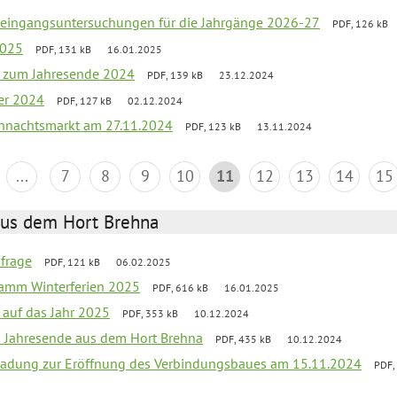
uleingangsuntersuchungen für die Jahrgänge 2026-27
PDF, 126 kB
2025
PDF, 131 kB
16.01.2025
ef zum Jahresende 2024
PDF, 139 kB
23.12.2024
er 2024
PDF, 127 kB
02.12.2024
hnachtsmarkt am 27.11.2024
PDF, 123 kB
13.11.2024
...
7
8
9
10
11
12
13
14
15
aus dem Hort Brehna
bfrage
PDF, 121 kB
06.02.2025
ramm Winterferien 2025
PDF, 616 kB
16.01.2025
 auf das Jahr 2025
PDF, 353 kB
10.12.2024
m Jahresende aus dem Hort Brehna
PDF, 435 kB
10.12.2024
ladung zur Eröffnung des Verbindungsbaues am 15.11.2024
PDF,