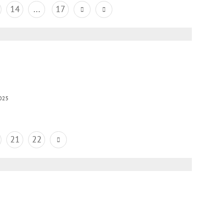
14
...
17
025
21
22