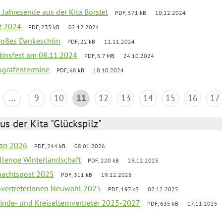
 Jahresende aus der Kita Borstel
PDF, 571 kB
10.12.2024
st 2024
PDF, 233 kB
02.12.2024
großes Dankeschön
PDF, 22 kB
11.11.2024
tinsfest am 08.11.2024
PDF, 5.7 MB
24.10.2024
ografentermine
PDF, 68 kB
10.10.2024
...
9
10
11
12
13
14
15
16
17
us der Kita "Glückspilz"
lan 2026
PDF, 244 kB
08.01.2026
llenge Winterlandschaft
PDF, 220 kB
23.12.2025
nachtspost 2025
PDF, 311 kB
19.12.2025
rnvertreterinnen Neuwahl 2025
PDF, 197 kB
02.12.2025
inde- und Kreiselternvertreter 2025-2027
PDF, 635 kB
17.11.2025