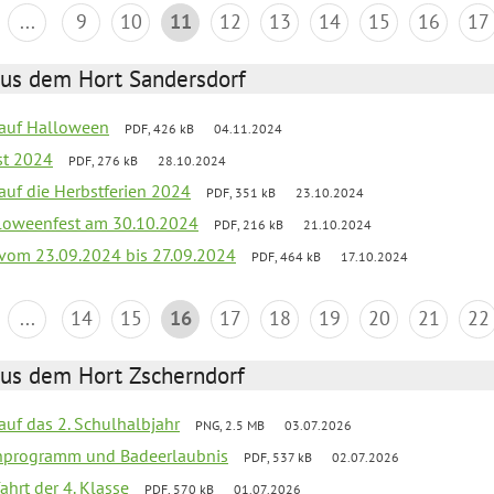
...
9
10
11
12
13
14
15
16
17
aus dem Hort Sandersdorf
k auf Halloween
PDF, 426 kB
04.11.2024
st 2024
PDF, 276 kB
28.10.2024
 auf die Herbstferien 2024
PDF, 351 kB
23.10.2024
loweenfest am 30.10.2024
PDF, 216 kB
21.10.2024
k vom 23.09.2024 bis 27.09.2024
PDF, 464 kB
17.10.2024
...
14
15
16
17
18
19
20
21
22
aus dem Hort Zscherndorf
 auf das 2. Schulhalbjahr
PNG, 2.5 MB
03.07.2026
ienprogramm und Badeerlaubnis
PDF, 537 kB
02.07.2026
ahrt der 4. Klasse
PDF, 570 kB
01.07.2026