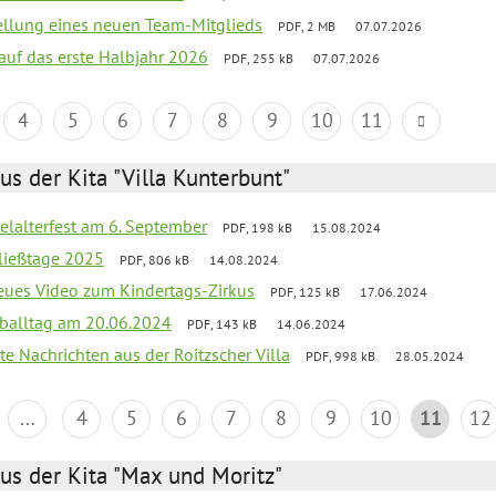
tellung eines neuen Team-Mitglieds
PDF, 2 MB
07.07.2026
 auf das erste Halbjahr 2026
PDF, 255 kB
07.07.2026
4
5
6
7
8
9
10
11
us der Kita "Villa Kunterbunt"
elalterfest am 6. September
PDF, 198 kB
15.08.2024
ließtage 2025
PDF, 806 kB
14.08.2024
neues Video zum Kindertags-Zirkus
PDF, 125 kB
17.06.2024
balltag am 20.06.2024
PDF, 143 kB
14.06.2024
te Nachrichten aus der Roitzscher Villa
PDF, 998 kB
28.05.2024
...
4
5
6
7
8
9
10
11
12
us der Kita "Max und Moritz"