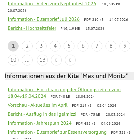
Information - Video zum Neptunfest 2026
PDF, 305 kB
20.07.2026
Information - Elternbrief Juli 2026
PDF, 210 kB
14.07.2026
Bericht - Hochzeitsfeier
PNG, 1.9 MB
13.07.2026
1
2
3
4
5
6
7
8
9
10
...
13
Informationen aus der Kita "Max und Moritz"
Information - Einschränkung der Öffnungszeiten vom
18.04.-19.04.2024
PDF, 740 kB
18.04.2024
Vorschau - Aktuelles im April
PDF, 219 kB
02.04.2024
Bericht - Ausflug in das Igelmizzi
PDF, 475 kB
28.03.2024
Information - Jahresplan 2024
PDF, 482 kB
04.03.2024
Information - Elternbrief zur Essensversorgung
PDF, 328 kB
29.02.2024