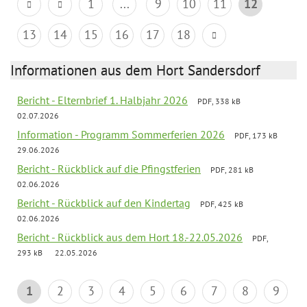
1
...
9
10
11
12
13
14
15
16
17
18
Informationen aus dem Hort Sandersdorf
Bericht - Elternbrief 1. Halbjahr 2026
PDF, 338 kB
02.07.2026
Information - Programm Sommerferien 2026
PDF, 173 kB
29.06.2026
Bericht - Rückblick auf die Pfingstferien
PDF, 281 kB
02.06.2026
Bericht - Rückblick auf den Kindertag
PDF, 425 kB
02.06.2026
Bericht - Rückblick aus dem Hort 18.-22.05.2026
PDF,
293 kB
22.05.2026
1
2
3
4
5
6
7
8
9