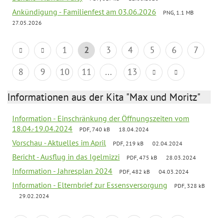
Ankündigung - Familienfest am 03.06.2026
PNG, 1.1 MB
27.05.2026
1
2
3
4
5
6
7
8
9
10
11
...
13
Informationen aus der Kita "Max und Moritz"
Information - Einschränkung der Öffnungszeiten vom
18.04.-19.04.2024
PDF, 740 kB
18.04.2024
Vorschau - Aktuelles im April
PDF, 219 kB
02.04.2024
Bericht - Ausflug in das Igelmizzi
PDF, 475 kB
28.03.2024
Information - Jahresplan 2024
PDF, 482 kB
04.03.2024
Information - Elternbrief zur Essensversorgung
PDF, 328 kB
29.02.2024