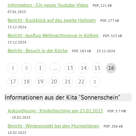
Information - Ein neues Youtube-Video
PDF, 121 kB
07.01.2025
Bericht - Rückblick auf das zweite Halbjahr
PDF, 277 kB
23.12.2024
Bericht - Ausflug Weihnachtsrevue in Köthen
PDF, 323 kB
23.12.2024
Bericht - Besuch in der Kirche
PDF, 283 kB
23.12.2024
1
...
13
14
15
16
17
18
19
20
21
22
Informationen aus der Kita "Sonnenschein"
Ankündigung - Kinderfasching am 25.02.2025
PDF, 3.7 MB
10.02.2025
Bericht - Winterprojekt bei den Murmeltieren
PDF, 206 kB
10.02.2025