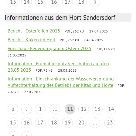
13
14
15
16
17
18
Informationen aus dem Hort Sandersdorf
Bericht - Osterferien 2025
PDF, 262 kB
29.04.2025
Bericht - Küken im Hort
PDF, 252 kB
04.04.2025
Vorschau - Ferienprogramm Ostern 2025
PDF, 116 kB
31.03.2025
Information - Frühjahresputz verschoben auf den
28.05.2025
PDF, 72 kB
28.03.2025
Information - Einschränkung der Wasserversorgung -
Aufrechterhaltung des Betriebs der Kitas und Horte
PDF,
707 kB
27.03.2025
1
...
11
12
13
14
15
16
17
18
19
20
...
23