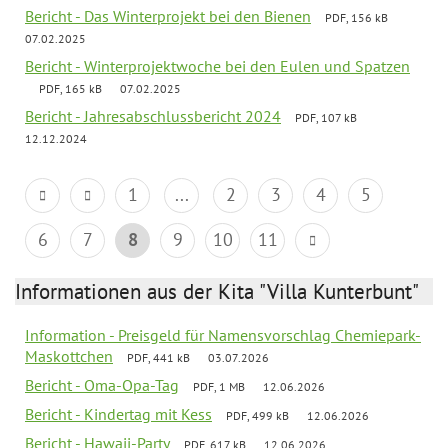
Bericht - Das Winterprojekt bei den Bienen
PDF, 156 kB
07.02.2025
Bericht - Winterprojektwoche bei den Eulen und Spatzen
PDF, 165 kB
07.02.2025
Bericht - Jahresabschlussbericht 2024
PDF, 107 kB
12.12.2024
1
...
2
3
4
5
6
7
8
9
10
11
Informationen aus der Kita "Villa Kunterbunt"
Information - Preisgeld für Namensvorschlag Chemiepark-
Maskottchen
PDF, 441 kB
03.07.2026
Bericht - Oma-Opa-Tag
PDF, 1 MB
12.06.2026
Bericht - Kindertag mit Kess
PDF, 499 kB
12.06.2026
Bericht - Hawaii-Party
PDF, 617 kB
12.06.2026