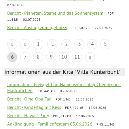
07.07.2025
Bericht - Planeten, Sterne und das Sonnensystem
PDF,
114 kB
02.07.2025
Bericht - Ausflug zum Igelmizzi
PDF, 302 kB
27.03.2025
1
...
2
3
4
5
6
7
8
9
10
11
Informationen aus der Kita "Villa Kunterbunt"
Information - Preisgeld für Namensvorschlag Chemiepark-
Maskottchen
PDF, 441 kB
03.07.2026
Bericht - Oma-Opa-Tag
PDF, 1 MB
12.06.2026
Bericht - Kindertag mit Kess
PDF, 499 kB
12.06.2026
Bericht - Hawaii-Party
PDF, 617 kB
12.06.2026
Ankündigung - Familienfest am 03.06.2026
PNG, 1.1 MB