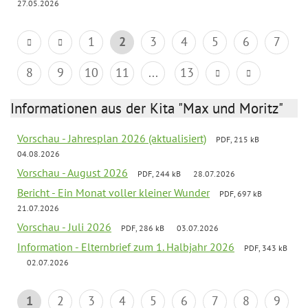
27.05.2026
1
2
3
4
5
6
7
8
9
10
11
...
13
Informationen aus der Kita "Max und Moritz"
Vorschau - Jahresplan 2026 (aktualisiert)
PDF, 215 kB
04.08.2026
Vorschau - August 2026
PDF, 244 kB
28.07.2026
Bericht - Ein Monat voller kleiner Wunder
PDF, 697 kB
21.07.2026
Vorschau - Juli 2026
PDF, 286 kB
03.07.2026
Information - Elternbrief zum 1. Halbjahr 2026
PDF, 343 kB
02.07.2026
1
2
3
4
5
6
7
8
9