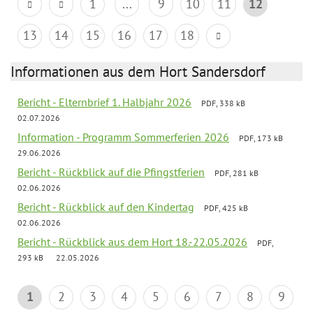
1
...
9
10
11
12
13
14
15
16
17
18
Informationen aus dem Hort Sandersdorf
Bericht - Elternbrief 1. Halbjahr 2026
PDF, 338 kB
02.07.2026
Information - Programm Sommerferien 2026
PDF, 173 kB
29.06.2026
Bericht - Rückblick auf die Pfingstferien
PDF, 281 kB
02.06.2026
Bericht - Rückblick auf den Kindertag
PDF, 425 kB
02.06.2026
Bericht - Rückblick aus dem Hort 18.-22.05.2026
PDF,
293 kB
22.05.2026
1
2
3
4
5
6
7
8
9