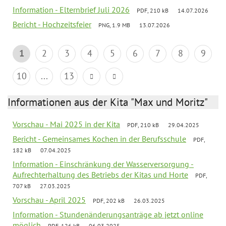
Information - Elternbrief Juli 2026
PDF, 210 kB
14.07.2026
Bericht - Hochzeitsfeier
PNG, 1.9 MB
13.07.2026
1
2
3
4
5
6
7
8
9
10
...
13
Informationen aus der Kita "Max und Moritz"
Vorschau - Mai 2025 in der Kita
PDF, 210 kB
29.04.2025
Bericht - Gemeinsames Kochen in der Berufsschule
PDF,
182 kB
07.04.2025
Information - Einschränkung der Wasserversorgung -
Aufrechterhaltung des Betriebs der Kitas und Horte
PDF,
707 kB
27.03.2025
Vorschau - April 2025
PDF, 202 kB
26.03.2025
Information - Stundenänderungsanträge ab jetzt online
möglich
PDF, 126 kB
06.03.2025