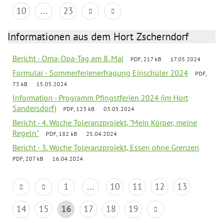
10
...
23
Informationen aus dem Hort Zscherndorf
Bericht - Oma-Opa-Tag am 8. Mai
PDF, 217 kB
17.05.2024
Formular - Sommerferienerfragung Einschüler 2024
PDF,
73 kB
15.05.2024
Information - Programm Pfingstferien 2024 (im Hort
Sandersdorf)
PDF, 123 kB
03.05.2024
Bericht - 4. Woche Toleranzprojekt, "Mein Körper, meine
Regeln"
PDF, 182 kB
25.04.2024
Bericht - 3. Woche Toleranzprojekt, Essen ohne Grenzen
PDF, 207 kB
16.04.2024
1
...
10
11
12
13
14
15
16
17
18
19