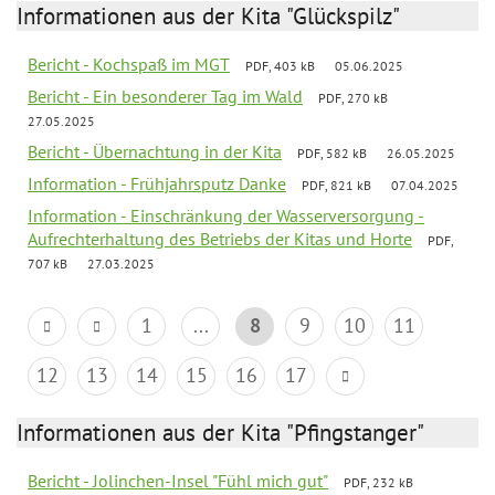
Informationen aus der Kita "Glückspilz"
Bericht - Kochspaß im MGT
PDF, 403 kB
05.06.2025
Bericht - Ein besonderer Tag im Wald
PDF, 270 kB
27.05.2025
Bericht - Übernachtung in der Kita
PDF, 582 kB
26.05.2025
Information - Frühjahrsputz Danke
PDF, 821 kB
07.04.2025
Information - Einschränkung der Wasserversorgung -
Aufrechterhaltung des Betriebs der Kitas und Horte
PDF,
707 kB
27.03.2025
1
...
8
9
10
11
12
13
14
15
16
17
Informationen aus der Kita "Pfingstanger"
Bericht - Jolinchen-Insel "Fühl mich gut"
PDF, 232 kB