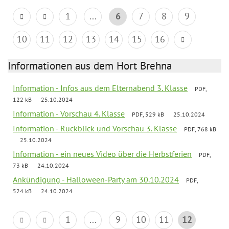
1
...
6
7
8
9
10
11
12
13
14
15
16
Informationen aus dem Hort Brehna
Information - Infos aus dem Elternabend 3. Klasse
PDF,
122 kB
25.10.2024
Information - Vorschau 4. Klasse
PDF, 529 kB
25.10.2024
Information - Rückblick und Vorschau 3. Klasse
PDF, 768 kB
25.10.2024
Information - ein neues Video über die Herbstferien
PDF,
73 kB
24.10.2024
Ankündigung - Halloween-Party am 30.10.2024
PDF,
524 kB
24.10.2024
1
...
9
10
11
12