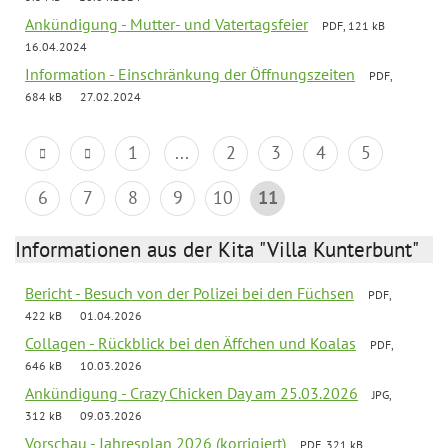
Ankündigung - Mutter- und Vatertagsfeier
PDF, 121 kB
16.04.2024
Information - Einschränkung der Öffnungszeiten
PDF,
684 kB
27.02.2024
1
...
2
3
4
5
6
7
8
9
10
11
Informationen aus der Kita "Villa Kunterbunt"
Bericht - Besuch von der Polizei bei den Füchsen
PDF,
422 kB
01.04.2026
Collagen - Rückblick bei den Äffchen und Koalas
PDF,
646 kB
10.03.2026
Ankündigung - Crazy Chicken Day am 25.03.2026
JPG,
312 kB
09.03.2026
Vorschau - Jahresplan 2026 (korrigiert)
PDF, 321 kB