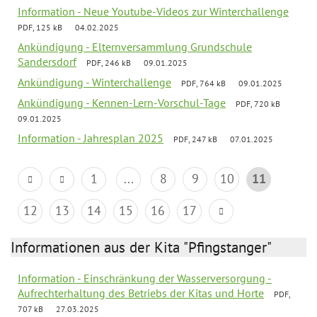
Information - Neue Youtube-Videos zur Winterchallenge
PDF, 125 kB
04.02.2025
Ankündigung - Elternversammlung Grundschule
Sandersdorf
PDF, 246 kB
09.01.2025
Ankündigung - Winterchallenge
PDF, 764 kB
09.01.2025
Ankündigung - Kennen-Lern-Vorschul-Tage
PDF, 720 kB
09.01.2025
Information - Jahresplan 2025
PDF, 247 kB
07.01.2025
1
...
8
9
10
11
12
13
14
15
16
17
Informationen aus der Kita "Pfingstanger"
Information - Einschränkung der Wasserversorgung -
Aufrechterhaltung des Betriebs der Kitas und Horte
PDF,
707 kB
27.03.2025