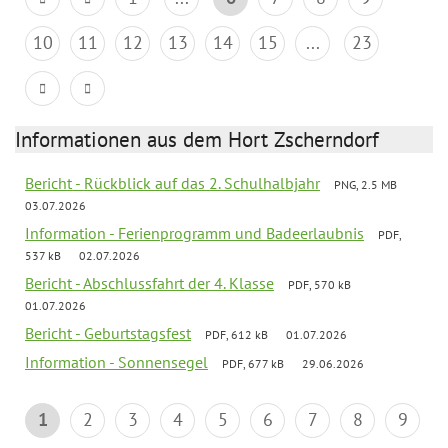
10
11
12
13
14
15
...
23
Informationen aus dem Hort Zscherndorf
Bericht - Rückblick auf das 2. Schulhalbjahr
PNG, 2.5 MB
03.07.2026
Information - Ferienprogramm und Badeerlaubnis
PDF,
537 kB
02.07.2026
Bericht - Abschlussfahrt der 4. Klasse
PDF, 570 kB
01.07.2026
Bericht - Geburtstagsfest
PDF, 612 kB
01.07.2026
Information - Sonnensegel
PDF, 677 kB
29.06.2026
1
2
3
4
5
6
7
8
9