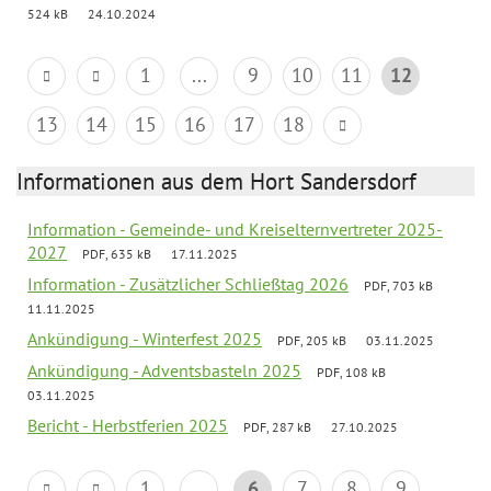
524 kB
24.10.2024
1
...
9
10
11
12
13
14
15
16
17
18
Informationen aus dem Hort Sandersdorf
Information - Gemeinde- und Kreiselternvertreter 2025-
2027
PDF, 635 kB
17.11.2025
Information - Zusätzlicher Schließtag 2026
PDF, 703 kB
11.11.2025
Ankündigung - Winterfest 2025
PDF, 205 kB
03.11.2025
Ankündigung - Adventsbasteln 2025
PDF, 108 kB
03.11.2025
Bericht - Herbstferien 2025
PDF, 287 kB
27.10.2025
1
...
6
7
8
9