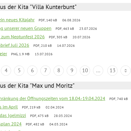
us der Kita "Villa Kunterbunt"
ein neues Kitajahr
PDF, 140 kB
06.08.2026
tag unserer neuen Gruppen
PDF, 463 kB
23.07.2026
o zum Neptunfest 2026
PDF, 305 kB
20.07.2026
nbrief Juli 2026
PDF, 210 kB
14.07.2026
eier
PNG, 1.9 MB
13.07.2026
4
5
6
7
8
9
10
...
13
us der Kita "Max und Moritz"
chränkung der Öffnungszeiten vom 18.04.-19.04.2024
PDF, 740 kB
s im April
PDF, 219 kB
02.04.2024
 das Igelmizzi
PDF, 475 kB
28.03.2024
esplan 2024
PDF, 482 kB
04.03.2024