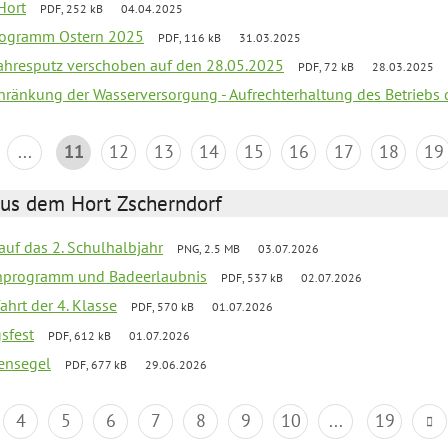
Hort
PDF, 252 kB
04.04.2025
programm Ostern 2025
PDF, 116 kB
31.03.2025
jahresputz verschoben auf den 28.05.2025
PDF, 72 kB
28.03.2025
chränkung der Wasserversorgung - Aufrechterhaltung des Betriebs 
...
11
12
13
14
15
16
17
18
19
aus dem Hort Zscherndorf
 auf das 2. Schulhalbjahr
PNG, 2.5 MB
03.07.2026
ienprogramm und Badeerlaubnis
PDF, 537 kB
02.07.2026
ahrt der 4. Klasse
PDF, 570 kB
01.07.2026
gsfest
PDF, 612 kB
01.07.2026
ensegel
PDF, 677 kB
29.06.2026
4
5
6
7
8
9
10
...
19