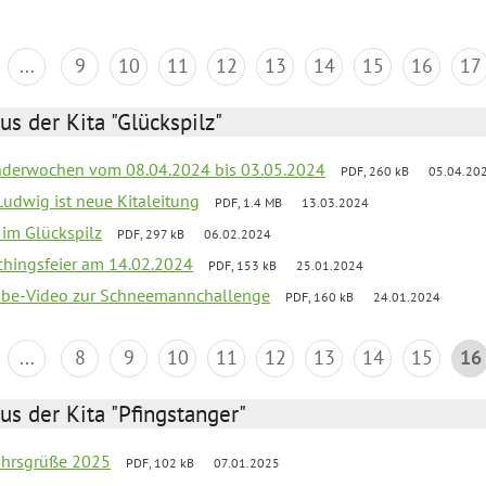
...
9
10
11
12
13
14
15
16
17
us der Kita "Glückspilz"
derwochen vom 08.04.2024 bis 03.05.2024
PDF, 260 kB
05.04.20
Ludwig ist neue Kitaleitung
PDF, 1.4 MB
13.03.2024
r im Glückspilz
PDF, 297 kB
06.02.2024
chingsfeier am 14.02.2024
PDF, 153 kB
25.01.2024
tube-Video zur Schneemannchallenge
PDF, 160 kB
24.01.2024
...
8
9
10
11
12
13
14
15
16
us der Kita "Pfingstanger"
ahrsgrüße 2025
PDF, 102 kB
07.01.2025