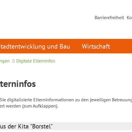
Barrierefreiheit
Ko
Stadtentwicklung und Bau
Wirtschaft
ungen
Digitale Elterninfos
lterninfos
ie digitalisierte Elterninformationen zu den jeweiligen Betreuun
iert werden (zum Aufklappen).
us der Kita "Borstel"