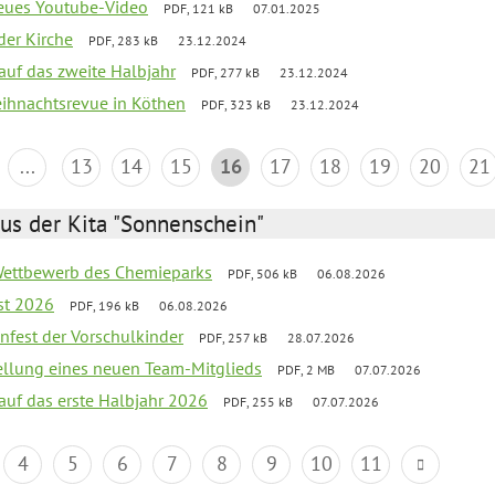
neues Youtube-Video
PDF, 121 kB
07.01.2025
der Kirche
PDF, 283 kB
23.12.2024
 auf das zweite Halbjahr
PDF, 277 kB
23.12.2024
Weihnachtsrevue in Köthen
PDF, 323 kB
23.12.2024
...
13
14
15
16
17
18
19
20
21
us der Kita "Sonnenschein"
 Wettbewerb des Chemieparks
PDF, 506 kB
06.08.2026
st 2026
PDF, 196 kB
06.08.2026
enfest der Vorschulkinder
PDF, 257 kB
28.07.2026
tellung eines neuen Team-Mitglieds
PDF, 2 MB
07.07.2026
 auf das erste Halbjahr 2026
PDF, 255 kB
07.07.2026
4
5
6
7
8
9
10
11