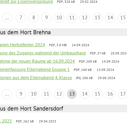
nbrief zur Essensversorgung
PDF, 328 kB
29.02.2024
...
7
8
9
10
11
12
13
14
15
aus dem Hort Brehna
ramm Herbstferien 2024
PDF, 3.8 MB
24.09.2024
erung des Zugangs während der Umbauphase
PDF, 37 kB
20.09.202
bnahme der neuen Räume ab 16.09.2024
PDF, 209 kB
19.09.2024
ammenfassung Elternabend Gruppe 1
PDF, 160 kB
13.09.2024
tionen aus dem Elternabend 4. Klasse
JPG, 286 kB
29.08.2024
...
9
10
11
12
13
14
15
16
17
aus dem Hort Sandersdorf
en 2025
PDF, 262 kB
29.04.2025