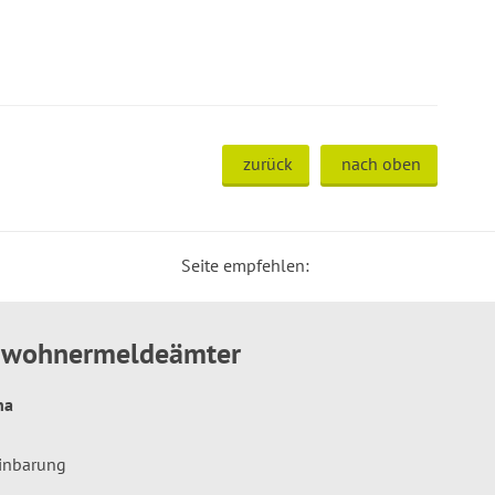
zurück
nach oben
Seite empfehlen:
inwohnermeldeämter
hna
einbarung