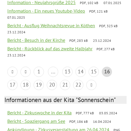
Information - Neujahrsgrüße 2025
PDF, 102 kB
07.01.2025
Information - Ein neues Youtube-Video
PDF, 121 kB
07.01.2025
Bericht - Ausflug Weihnachtsrevue in Köthen
PDF, 323 kB
23.12.2024
Bericht - Besuch in der Kirche
PDF, 283 kB
23.12.2024
Bericht - Rückblick auf das zweite Halbjahr
PDF, 277 kB
23.12.2024
1
...
13
14
15
16
17
18
19
20
21
22
Informationen aus der Kita "Sonnenschein"
Bericht - Zirkuswoche in der Kita
PDF, 777 kB
03.05.2024
Bericht - Spaziergang am See
PDF, 186 kB
16.04.2024
Ankündigung - Zirkusveranstaltung am 26.04.2024
PNG,