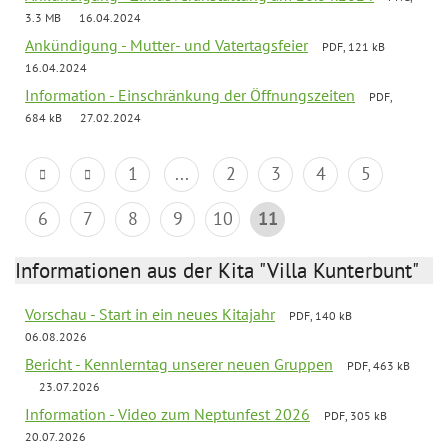
3.3 MB
16.04.2024
Ankündigung - Mutter- und Vatertagsfeier
PDF, 121 kB
16.04.2024
Information - Einschränkung der Öffnungszeiten
PDF,
684 kB
27.02.2024
1
...
2
3
4
5
6
7
8
9
10
11
Informationen aus der Kita "Villa Kunterbunt"
Vorschau - Start in ein neues Kitajahr
PDF, 140 kB
06.08.2026
Bericht - Kennlerntag unserer neuen Gruppen
PDF, 463 kB
23.07.2026
Information - Video zum Neptunfest 2026
PDF, 305 kB
20.07.2026