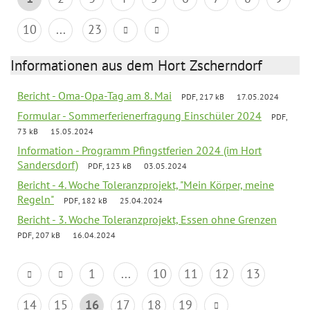
10
...
23
Informationen aus dem Hort Zscherndorf
Bericht - Oma-Opa-Tag am 8. Mai
PDF, 217 kB
17.05.2024
Formular - Sommerferienerfragung Einschüler 2024
PDF,
73 kB
15.05.2024
Information - Programm Pfingstferien 2024 (im Hort
Sandersdorf)
PDF, 123 kB
03.05.2024
Bericht - 4. Woche Toleranzprojekt, "Mein Körper, meine
Regeln"
PDF, 182 kB
25.04.2024
Bericht - 3. Woche Toleranzprojekt, Essen ohne Grenzen
PDF, 207 kB
16.04.2024
1
...
10
11
12
13
14
15
16
17
18
19