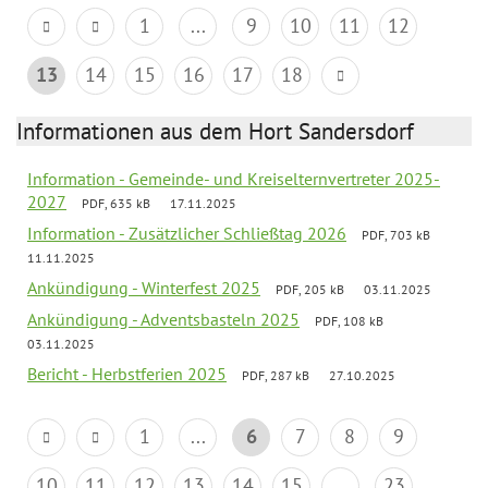
1
...
9
10
11
12
13
14
15
16
17
18
Informationen aus dem Hort Sandersdorf
Information - Gemeinde- und Kreiselternvertreter 2025-
2027
PDF, 635 kB
17.11.2025
Information - Zusätzlicher Schließtag 2026
PDF, 703 kB
11.11.2025
Ankündigung - Winterfest 2025
PDF, 205 kB
03.11.2025
Ankündigung - Adventsbasteln 2025
PDF, 108 kB
03.11.2025
Bericht - Herbstferien 2025
PDF, 287 kB
27.10.2025
1
...
6
7
8
9
10
11
12
13
14
15
...
23