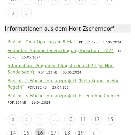
Informationen aus dem Hort Zscherndorf
Bericht - Oma-Opa-Tag am 8. Mai
PDF, 217 kB
17.05.2024
Formular - Sommerferienerfragung Einschüler 2024
PDF,
73 kB
15.05.2024
Information - Programm Pfingstferien 2024 (im Hort
Sandersdorf)
PDF, 123 kB
03.05.2024
Bericht - 4. Woche Toleranzprojekt, "Mein Körper, meine
Regeln"
PDF, 182 kB
25.04.2024
Bericht - 3. Woche Toleranzprojekt, Essen ohne Grenzen
PDF, 207 kB
16.04.2024
1
...
10
11
12
13
14
15
16
17
18
19