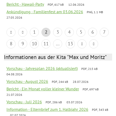
Bericht - Hawaii-Party
PDF, 617 kB
12.06.2026
Ankündigung - Familienfest am 03.06.2026
PNG, 1.1 MB
27.05.2026
1
2
3
4
5
6
7
8
9
10
11
...
13
Informationen aus der Kita "Max und Moritz"
Vorschau - Jahresplan 2026 (aktualisiert)
PDF, 215 kB
04.08.2026
Vorschau - August 2026
PDF, 244 kB
28.07.2026
Bericht - Ein Monat voller kleiner Wunder
PDF, 697 kB
21.07.2026
Vorschau - Juli 2026
PDF, 286 kB
03.07.2026
Information - Elternbrief zum 1. Halbjahr 2026
PDF, 343 kB
02.07.2026