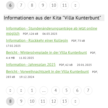
6
7
8
9
10
11
Informationen aus der Kita "Villa Kunterbunt"
Information - Stundenänderungsanträge ab jetzt online
möglich
PDF, 126 kB
06.03.2025
Information - Rückkehr einer Kollegin
PDF, 73 kB
17.02.2025
Bericht - Winterolympiade in der Villa Kunterbunt
PDF,
4.4 MB
11.02.2025
Information - Jahresplan 2025
PDF, 62 kB
20.01.2025
Bericht - Vorweihnachtszeit in der Villa Kunterbunt
PDF,
283 kB
19.12.2024
1
...
4
5
6
7
8
9
10
11
12
13