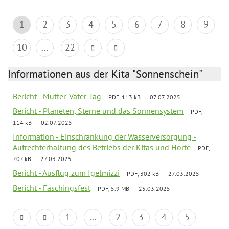
1
2
3
4
5
6
7
8
9
10
...
22
Informationen aus der Kita "Sonnenschein"
Bericht - Mutter-Vater-Tag
PDF, 113 kB
07.07.2025
Bericht - Planeten, Sterne und das Sonnensystem
PDF,
114 kB
02.07.2025
Information - Einschränkung der Wasserversorgung -
Aufrechterhaltung des Betriebs der Kitas und Horte
PDF,
707 kB
27.03.2025
Bericht - Ausflug zum Igelmizzi
PDF, 302 kB
27.03.2025
Bericht - Faschingsfest
PDF, 5.9 MB
25.03.2025
1
...
2
3
4
5