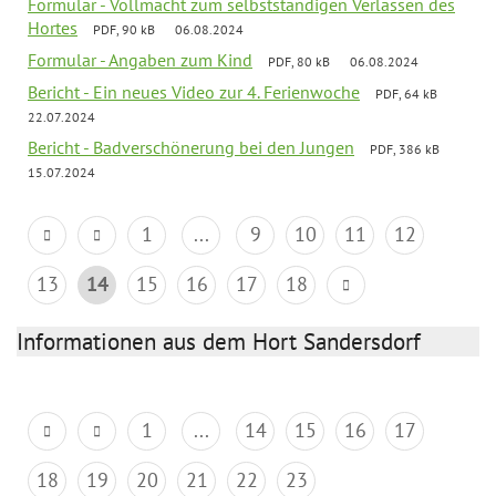
Formular - Vollmacht zum selbstständigen Verlassen des
Hortes
PDF, 90 kB
06.08.2024
Formular - Angaben zum Kind
PDF, 80 kB
06.08.2024
Bericht - Ein neues Video zur 4. Ferienwoche
PDF, 64 kB
22.07.2024
Bericht - Badverschönerung bei den Jungen
PDF, 386 kB
15.07.2024
1
...
9
10
11
12
13
14
15
16
17
18
Informationen aus dem Hort Sandersdorf
1
...
14
15
16
17
18
19
20
21
22
23