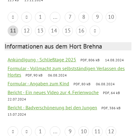
1
...
7
8
9
10
11
12
13
14
15
16
Informationen aus dem Hort Brehna
Ankündigung - Schließtage 2025
PDF, 806 kB
14.08.2024
Formular - Vollmacht zum selbstständigen Verlassen des
Hortes
PDF, 90 kB
06.08.2024
Formular - Angaben zum Kind
PDF, 80 kB
06.08.2024
Bericht - Ein neues Video zur 4. Ferienwoche
PDF, 64 kB
22.07.2024
Bericht - Badverschönerung bei den Jungen
PDF, 386 kB
15.07.2024
1
...
9
10
11
12