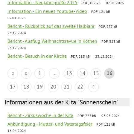
Information - Neujahrsgrüße 2025
PDF, 102 kB
07.01.2025
Information - Ein neues Youtube-Video
PDF, 121 kB
07.01.2025
Bericht - Rückblick auf das zweite Halbjahr
PDF, 277 kB
23.12.2024
Bericht - Ausflug Weihnachtsrevue in Köthen
PDF, 323 kB
23.12.2024
Bericht - Besuch in der Kirche
PDF, 283 kB
23.12.2024
1
...
13
14
15
16
17
18
19
20
21
22
Informationen aus der Kita "Sonnenschein"
Bericht - Zirkuswoche in der Kita
PDF, 777 kB
03.05.2024
Ankündigung - Mutter- und Vatertagsfeier
PDF, 121 kB
16.04.2024