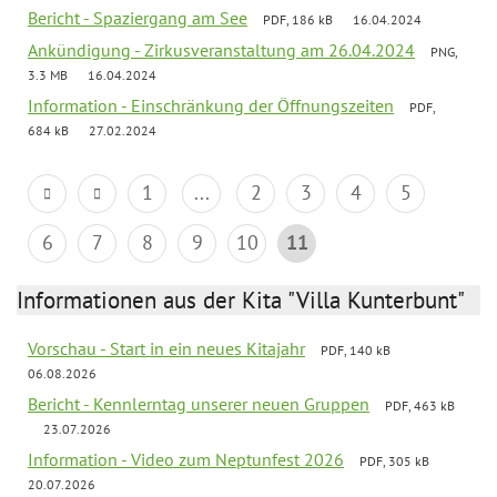
Bericht - Spaziergang am See
PDF, 186 kB
16.04.2024
Ankündigung - Zirkusveranstaltung am 26.04.2024
PNG,
3.3 MB
16.04.2024
Information - Einschränkung der Öffnungszeiten
PDF,
684 kB
27.02.2024
1
...
2
3
4
5
6
7
8
9
10
11
Informationen aus der Kita "Villa Kunterbunt"
Vorschau - Start in ein neues Kitajahr
PDF, 140 kB
06.08.2026
Bericht - Kennlerntag unserer neuen Gruppen
PDF, 463 kB
23.07.2026
Information - Video zum Neptunfest 2026
PDF, 305 kB
20.07.2026