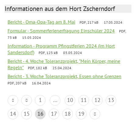
Informationen aus dem Hort Zscherndorf
Bericht - Oma-Opa-Tag am 8. Mai
PDF, 217 kB
17.05.2024
Formular - Sommerferienerfragung Einschüler 2024
PDF,
73 kB
15.05.2024
Information - Programm Pfingstferien 2024 (im Hort
Sandersdorf)
PDF, 123 kB
03.05.2024
Bericht - 4. Woche Toleranzprojekt, "Mein Körper, meine
Regeln"
PDF, 182 kB
25.04.2024
Bericht - 3. Woche Toleranzprojekt, Essen ohne Grenzen
PDF, 207 kB
16.04.2024
1
...
10
11
12
13
14
15
16
17
18
19