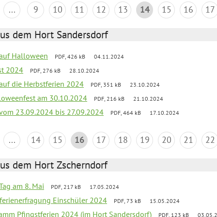
...
9
10
11
12
13
14
15
16
17
aus dem Hort Sandersdorf
k auf Halloween
PDF, 426 kB
04.11.2024
st 2024
PDF, 276 kB
28.10.2024
 auf die Herbstferien 2024
PDF, 351 kB
23.10.2024
loweenfest am 30.10.2024
PDF, 216 kB
21.10.2024
k vom 23.09.2024 bis 27.09.2024
PDF, 464 kB
17.10.2024
...
14
15
16
17
18
19
20
21
22
aus dem Hort Zscherndorf
Tag am 8. Mai
PDF, 217 kB
17.05.2024
ferienerfragung Einschüler 2024
PDF, 73 kB
15.05.2024
ramm Pfingstferien 2024 (im Hort Sandersdorf)
PDF, 123 kB
03.05.