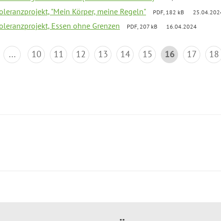
Toleranzprojekt, "Mein Körper, meine Regeln"
PDF, 182 kB
25.04.202
Toleranzprojekt, Essen ohne Grenzen
PDF, 207 kB
16.04.2024
...
10
11
12
13
14
15
16
17
18