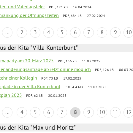
er- und Vatertagsfeier
PDF, 121 kB
16.04.2024
chränkung der Öffnungszeiten
PDF, 684 kB
27.02.2024
...
2
3
4
5
6
7
8
9
10
us der Kita "Villa Kunterbunt"
amaparty am 20. März 2025
PDF, 156 kB
11.03.2025
denänderungsanträge ab jetzt online möglich
PDF, 126 kB
06.03.2
ehr einer Kollegin
PDF, 73 kB
17.02.2025
mpiade in der Villa Kunterbunt
PDF, 4.4 MB
11.02.2025
esplan 2025
PDF, 62 kB
20.01.2025
...
4
5
6
7
8
9
10
11
12
us der Kita "Max und Moritz"