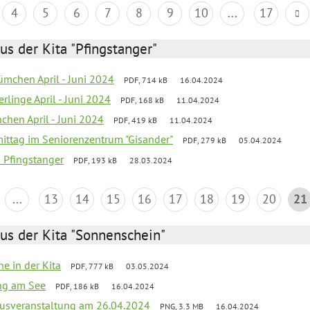
4
5
6
7
8
9
10
...
17
us der Kita "Pfingstanger"
mchen April - Juni 2024
PDF, 714 kB
16.04.2024
rlinge April - Juni 2024
PDF, 168 kB
11.04.2024
chen April - Juni 2024
PDF, 419 kB
11.04.2024
mittag im Seniorenzentrum "Gisander"
PDF, 279 kB
05.04.2024
a Pfingstanger
PDF, 193 kB
28.03.2024
...
13
14
15
16
17
18
19
20
21
us der Kita "Sonnenschein"
he in der Kita
PDF, 777 kB
03.05.2024
ang am See
PDF, 186 kB
16.04.2024
kusveranstaltung am 26.04.2024
PNG, 3.3 MB
16.04.2024