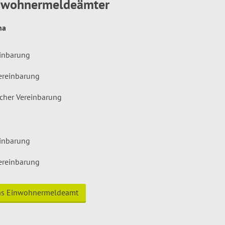
inwohnermeldeämter
hna
einbarung
ereinbarung
icher Vereinbarung
einbarung
ereinbarung
das Einwohnermeldeamt