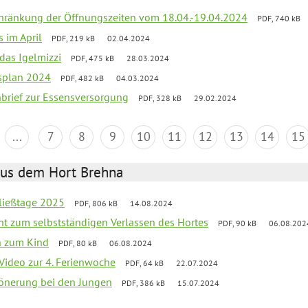
chränkung der Öffnungszeiten vom 18.04.-19.04.2024
PDF, 740 kB
s im April
PDF, 219 kB
02.04.2024
 das Igelmizzi
PDF, 475 kB
28.03.2024
esplan 2024
PDF, 482 kB
04.03.2024
nbrief zur Essensversorgung
PDF, 328 kB
29.02.2024
...
7
8
9
10
11
12
13
14
15
aus dem Hort Brehna
ließtage 2025
PDF, 806 kB
14.08.2024
ht zum selbstständigen Verlassen des Hortes
PDF, 90 kB
06.08.202
n zum Kind
PDF, 80 kB
06.08.2024
 Video zur 4. Ferienwoche
PDF, 64 kB
22.07.2024
hönerung bei den Jungen
PDF, 386 kB
15.07.2024