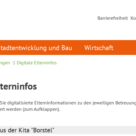
Barrierefreiheit
Ko
Stadtentwicklung und Bau
Wirtschaft
ungen
Digitale Elterninfos
lterninfos
ie digitalisierte Elterninformationen zu den jeweiligen Betreuun
iert werden (zum Aufklappen).
us der Kita "Borstel"