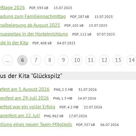
ießtage 2026
PDF, 593 kB
15.07.2025
ladung zum Familiennachmittag
PDF, 287 kB
15.07.2025
onalbelegung ab August 2025
PDF, 102 kB
15.07.2025
uppertag in der Horteinrichtung
PDF, 112 kB
07.07.2025
ude in der Kita
PDF, 408 kB
04.07.2025
...
6
7
8
9
10
11
12
13
14
us der Kita "Glückspilz"
efest am 5. August 2026
PNG, 2.5 MB
31.07.2026
enfest am 29. Juli 2026
PNG, 1.3 MB
24.07.2026
erfest war ein voller Erfolg
PDF, 4.2 MB
22.07.2026
nerfest am 22. Juli
PNG, 962 kB
17.07.2026
tellung eines neuen Team-Mitglieds
PDF, 357 kB
06.07.2026