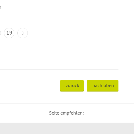
4
19
zurück
nach oben
Seite empfehlen: