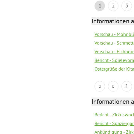
1
2
3
Informationen a
Vorschau - Mohnblü
Vorschau - Schmette
Vorschau - Eichhörn
Bericht - Spielevor
Ostergrüße der Kit
1
Informationen a
Bericht - Zirkuswoc
Bericht - Spazierg
Ankündigung - Zir