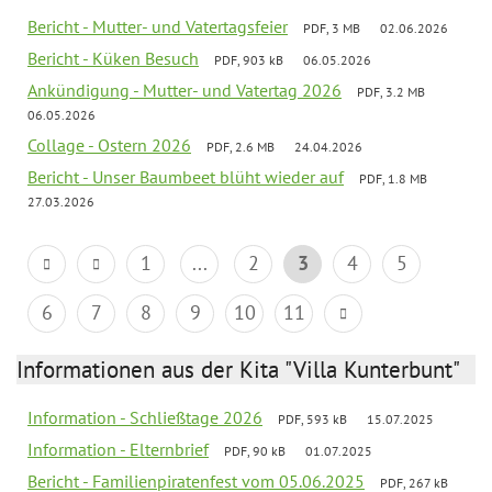
Bericht - Mutter- und Vatertagsfeier
PDF, 3 MB
02.06.2026
Bericht - Küken Besuch
PDF, 903 kB
06.05.2026
Ankündigung - Mutter- und Vatertag 2026
PDF, 3.2 MB
06.05.2026
Collage - Ostern 2026
PDF, 2.6 MB
24.04.2026
Bericht - Unser Baumbeet blüht wieder auf
PDF, 1.8 MB
27.03.2026
1
...
2
3
4
5
6
7
8
9
10
11
Informationen aus der Kita "Villa Kunterbunt"
Information - Schließtage 2026
PDF, 593 kB
15.07.2025
Information - Elternbrief
PDF, 90 kB
01.07.2025
Bericht - Familienpiratenfest vom 05.06.2025
PDF, 267 kB