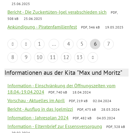
25.06.2025
Bericht - Die Zuckertüten-Igel verabschieden sich
PDF,
508 kB
25.06.2025
Ankündigung - Piratenfamilienfest
PDF, 346 kB
19.05.2025
1
...
4
5
6
7
8
9
10
11
12
13
Informationen aus der Kita "Max und Moritz"
Information - Einschränkung der Öffnungszeiten vom
18.04.-19.04.2024
PDF, 740 kB
18.04.2024
Vorschau - Aktuelles im April
PDF, 219 kB
02.04.2024
Bericht - Ausflug in das Igelmizzi
PDF, 475 kB
28.03.2024
Information - Jahresplan 2024
PDF, 482 kB
04.03.2024
Information - Elternbrief zur Essensversorgung
PDF, 328 kB
29.02.2024