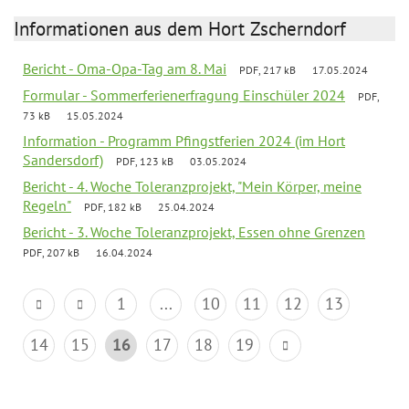
Informationen aus dem Hort Zscherndorf
Bericht - Oma-Opa-Tag am 8. Mai
PDF, 217 kB
17.05.2024
Formular - Sommerferienerfragung Einschüler 2024
PDF,
73 kB
15.05.2024
Information - Programm Pfingstferien 2024 (im Hort
Sandersdorf)
PDF, 123 kB
03.05.2024
Bericht - 4. Woche Toleranzprojekt, "Mein Körper, meine
Regeln"
PDF, 182 kB
25.04.2024
Bericht - 3. Woche Toleranzprojekt, Essen ohne Grenzen
PDF, 207 kB
16.04.2024
1
...
10
11
12
13
14
15
16
17
18
19