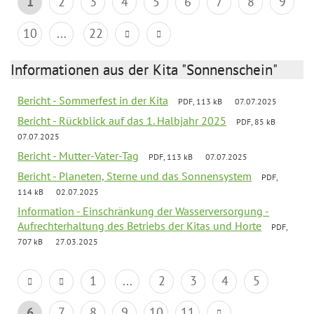
1
2
3
4
5
6
7
8
9
10
...
22
Informationen aus der Kita "Sonnenschein"
Bericht - Sommerfest in der Kita
PDF, 113 kB
07.07.2025
Bericht - Rückblick auf das 1. Halbjahr 2025
PDF, 85 kB
07.07.2025
Bericht - Mutter-Vater-Tag
PDF, 113 kB
07.07.2025
Bericht - Planeten, Sterne und das Sonnensystem
PDF,
114 kB
02.07.2025
Information - Einschränkung der Wasserversorgung -
Aufrechterhaltung des Betriebs der Kitas und Horte
PDF,
707 kB
27.03.2025
1
...
2
3
4
5
6
7
8
9
10
11