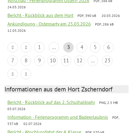
Vorschau - Ferienprogramm Ostern 2026
PDF, 166 kB
24.03.2026
Bericht - Rückblick aus dem Hort
PDF, 390 kB
20.03.2026
Ankündigung - Osterparty am 25.03.2026
PDF, 286 kB
12.03.2026
1
...
3
4
5
6
7
8
9
10
11
12
...
23
Informationen aus dem Hort Zscherndorf
Bericht - Rückblick auf das 2. Schulhalbjahr
PNG, 2.5 MB
03.07.2026
Information - Ferienprogramm und Badeerlaubnis
PDF,
537 kB
02.07.2026
Bericht - Abschlussfahrt der 4. Klasse
PDF, 570 kB