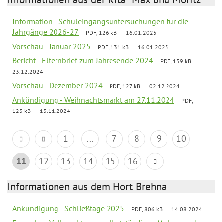
Information - Schuleingangsuntersuchungen für die
Jahrgänge 2026-27
PDF, 126 kB
16.01.2025
Vorschau - Januar 2025
PDF, 131 kB
16.01.2025
Bericht - Elternbrief zum Jahresende 2024
PDF, 139 kB
23.12.2024
Vorschau - Dezember 2024
PDF, 127 kB
02.12.2024
Ankündigung - Weihnachtsmarkt am 27.11.2024
PDF,
123 kB
13.11.2024
1
...
7
8
9
10
11
12
13
14
15
16
Informationen aus dem Hort Brehna
Ankündigung - Schließtage 2025
PDF, 806 kB
14.08.2024