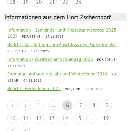
18
19
20
21
22
23
Informationen aus dem Hort Zscherndorf
Information - Gemeinde- und Kreiselternvertreter 2025-
2027
PDF, 635 kB
17.11.2025
Bericht - Ausstellung zum Abschluss des Papierprojekts
PDF, 271 kB
13.11.2025
Information - Zusätzlicher Schließtag 2026
PDF, 703 kB
11.11.2025
Formular - Abfrage Neujahr und Winterferien 2026
PDF,
138 kB
04.11.2025
Bericht - Herbstferien 2025
PDF, 4 MB
28.10.2025
1
...
6
7
8
9
10
11
12
13
14
15
...
19