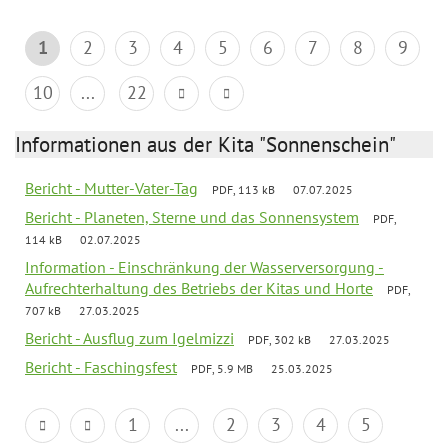
1
2
3
4
5
6
7
8
9
10
...
22
Informationen aus der Kita "Sonnenschein"
Bericht - Mutter-Vater-Tag
PDF, 113 kB
07.07.2025
Bericht - Planeten, Sterne und das Sonnensystem
PDF,
114 kB
02.07.2025
Information - Einschränkung der Wasserversorgung -
Aufrechterhaltung des Betriebs der Kitas und Horte
PDF,
707 kB
27.03.2025
Bericht - Ausflug zum Igelmizzi
PDF, 302 kB
27.03.2025
Bericht - Faschingsfest
PDF, 5.9 MB
25.03.2025
1
...
2
3
4
5