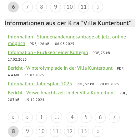
6
7
8
9
10
11
Informationen aus der Kita "Villa Kunterbunt"
Information - Stundenänderungsanträge ab jetzt online
möglich
PDF, 126 kB
06.03.2025
Information - Rückkehr einer Kollegin
PDF, 73 kB
17.02.2025
Bericht - Winterolympiade in der Villa Kunterbunt
PDF,
4.4 MB
11.02.2025
Information - Jahresplan 2025
PDF, 62 kB
20.01.2025
Bericht - Vorweihnachtszeit in der Villa Kunterbunt
PDF,
283 kB
19.12.2024
1
...
4
5
6
7
8
9
10
11
12
13