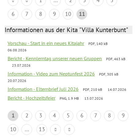
1
...
2
3
4
5
6
7
8
9
10
11
Informationen aus der Kita "Villa Kunterbunt"
Vorschau - Start in ein neues Kitajahr
PDF, 140 kB
06.08.2026
Bericht - Kennlerntag unserer neuen Gruppen
PDF, 463 kB
23.07.2026
Information - Video zum Neptunfest 2026
PDF, 305 kB
20.07.2026
Information - Elternbrief Juli 2026
PDF, 210 kB
14.07.2026
Bericht - Hochzeitsfeier
PNG, 1.9 MB
13.07.2026
1
2
3
4
5
6
7
8
9
10
...
13