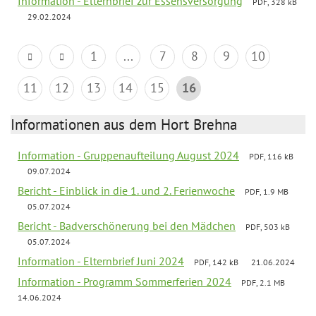
Information - Elternbrief zur Essensversorgung
PDF, 328 kB
29.02.2024
1
...
7
8
9
10
11
12
13
14
15
16
Informationen aus dem Hort Brehna
Information - Gruppenaufteilung August 2024
PDF, 116 kB
09.07.2024
Bericht - Einblick in die 1. und 2. Ferienwoche
PDF, 1.9 MB
05.07.2024
Bericht - Badverschönerung bei den Mädchen
PDF, 503 kB
05.07.2024
Information - Elternbrief Juni 2024
PDF, 142 kB
21.06.2024
Information - Programm Sommerferien 2024
PDF, 2.1 MB
14.06.2024