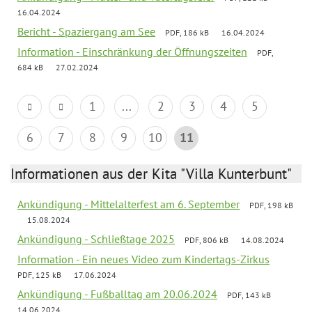
16.04.2024
Bericht - Spaziergang am See
PDF, 186 kB
16.04.2024
Information - Einschränkung der Öffnungszeiten
PDF,
684 kB
27.02.2024
1
...
2
3
4
5
6
7
8
9
10
11
Informationen aus der Kita "Villa Kunterbunt"
Ankündigung - Mittelalterfest am 6. September
PDF, 198 kB
15.08.2024
Ankündigung - Schließtage 2025
PDF, 806 kB
14.08.2024
Information - Ein neues Video zum Kindertags-Zirkus
PDF, 125 kB
17.06.2024
Ankündigung - Fußballtag am 20.06.2024
PDF, 143 kB
14.06.2024