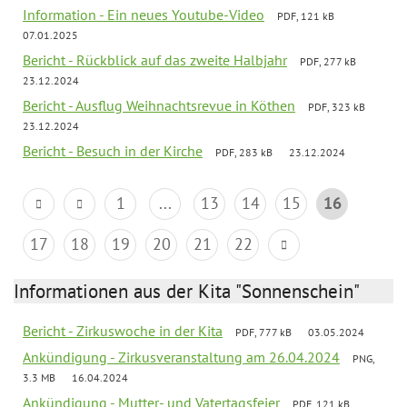
Information - Ein neues Youtube-Video
PDF, 121 kB
07.01.2025
Bericht - Rückblick auf das zweite Halbjahr
PDF, 277 kB
23.12.2024
Bericht - Ausflug Weihnachtsrevue in Köthen
PDF, 323 kB
23.12.2024
Bericht - Besuch in der Kirche
PDF, 283 kB
23.12.2024
1
...
13
14
15
16
17
18
19
20
21
22
Informationen aus der Kita "Sonnenschein"
Bericht - Zirkuswoche in der Kita
PDF, 777 kB
03.05.2024
Ankündigung - Zirkusveranstaltung am 26.04.2024
PNG,
3.3 MB
16.04.2024
Ankündigung - Mutter- und Vatertagsfeier
PDF, 121 kB