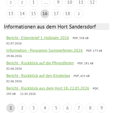
1
...
9
10
11
12
13
14
15
16
17
18
Informationen aus dem Hort Sandersdorf
Bericht - Elternbrief 1. Halbjahr 2026
PDF, 338 kB
02.07.2026
Information - Programm Sommerferien 2026
PDF, 173 kB
29.06.2026
Bericht - Rückblick auf die Pfingstferien
PDF, 281 kB
02.06.2026
Bericht - Rückblick auf den Kindertag
PDF, 425 kB
02.06.2026
Bericht - Rückblick aus dem Hort 18.-22.05.2026
PDF,
293 kB
22.05.2026
1
2
3
4
5
6
7
8
9