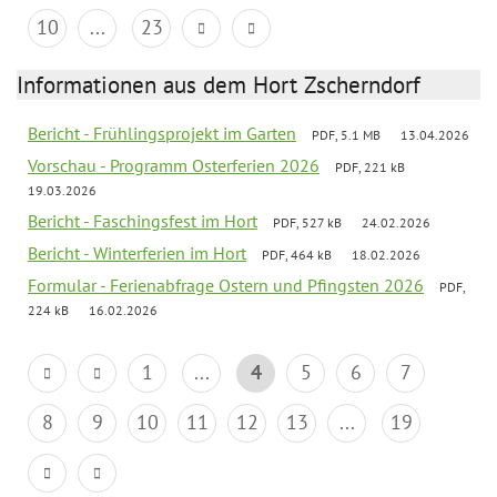
10
...
23
Informationen aus dem Hort Zscherndorf
Bericht - Frühlingsprojekt im Garten
PDF, 5.1 MB
13.04.2026
Vorschau - Programm Osterferien 2026
PDF, 221 kB
19.03.2026
Bericht - Faschingsfest im Hort
PDF, 527 kB
24.02.2026
Bericht - Winterferien im Hort
PDF, 464 kB
18.02.2026
Formular - Ferienabfrage Ostern und Pfingsten 2026
PDF,
224 kB
16.02.2026
1
...
4
5
6
7
8
9
10
11
12
13
...
19