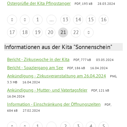
Ostergrüße der Kita Pfingstanger
PDF, 193 kB
28.03.2024
1
...
13
14
15
16
17
18
19
20
21
22
Informationen aus der Kita "Sonnenschein"
Bericht - Zirkuswoche in der Kita
PDF, 777 kB
03.05.2024
Bericht - Spaziergang am See
PDF, 186 kB
16.04.2024
Ankündigung - Zirkusveranstaltung am 26.04.2024
PNG,
3.3 MB
16.04.2024
Ankündigung - Mutter- und Vatertagsfeier
PDF, 121 kB
16.04.2024
Information - Einschränkung der Öffnungszeiten
PDF,
684 kB
27.02.2024
1
...
2
3
4
5