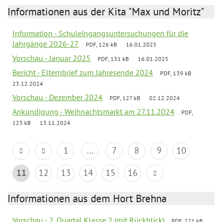
Informationen aus der Kita "Max und Moritz"
Information - Schuleingangsuntersuchungen für die
Jahrgänge 2026-27
PDF, 126 kB
16.01.2025
Vorschau - Januar 2025
PDF, 131 kB
16.01.2025
Bericht - Elternbrief zum Jahresende 2024
PDF, 139 kB
23.12.2024
Vorschau - Dezember 2024
PDF, 127 kB
02.12.2024
Ankündigung - Weihnachtsmarkt am 27.11.2024
PDF,
123 kB
13.11.2024
1
...
7
8
9
10
11
12
13
14
15
16
Informationen aus dem Hort Brehna
Vorschau - 2. Quartal Klasse 2 (mit Rückblick)
PDF, 221 kB