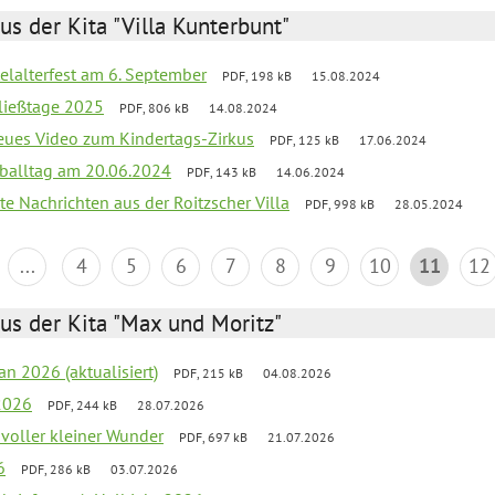
us der Kita "Villa Kunterbunt"
elalterfest am 6. September
PDF, 198 kB
15.08.2024
ließtage 2025
PDF, 806 kB
14.08.2024
neues Video zum Kindertags-Zirkus
PDF, 125 kB
17.06.2024
balltag am 20.06.2024
PDF, 143 kB
14.06.2024
te Nachrichten aus der Roitzscher Villa
PDF, 998 kB
28.05.2024
...
4
5
6
7
8
9
10
11
12
us der Kita "Max und Moritz"
an 2026 (aktualisiert)
PDF, 215 kB
04.08.2026
2026
PDF, 244 kB
28.07.2026
 voller kleiner Wunder
PDF, 697 kB
21.07.2026
6
PDF, 286 kB
03.07.2026