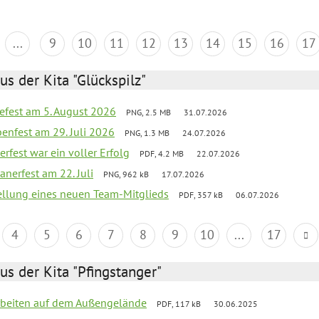
...
9
10
11
12
13
14
15
16
17
us der Kita "Glückspilz"
efest am 5. August 2026
PNG, 2.5 MB
31.07.2026
enfest am 29. Juli 2026
PNG, 1.3 MB
24.07.2026
erfest war ein voller Erfolg
PDF, 4.2 MB
22.07.2026
nerfest am 22. Juli
PNG, 962 kB
17.07.2026
tellung eines neuen Team-Mitglieds
PDF, 357 kB
06.07.2026
4
5
6
7
8
9
10
...
17
us der Kita "Pfingstanger"
arbeiten auf dem Außengelände
PDF, 117 kB
30.06.2025