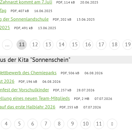
Zahnarzt kommt am 7. Juli
PDF, 114 kB
20.06.2025
Tag
PDF, 407 kB
16.06.2025
ung der Sonnenlandschule
PDF, 202 kB
13.06.2025
 2025
PDF, 491 kB
13.06.2025
...
11
12
13
14
15
16
17
18
19
us der Kita "Sonnenschein"
 Wettbewerb des Chemieparks
PDF, 506 kB
06.08.2026
st 2026
PDF, 196 kB
06.08.2026
enfest der Vorschulkinder
PDF, 257 kB
28.07.2026
tellung eines neuen Team-Mitglieds
PDF, 2 MB
07.07.2026
 auf das erste Halbjahr 2026
PDF, 255 kB
07.07.2026
4
5
6
7
8
9
10
11