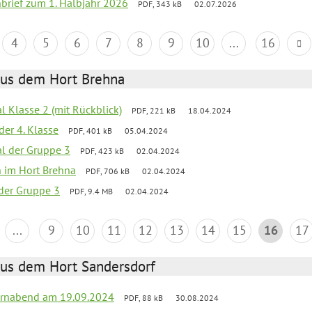
nbrief zum 1. Halbjahr 2026
PDF, 343 kB
02.07.2026
4
5
6
7
8
9
10
...
16
aus dem Hort Brehna
al Klasse 2 (mit Rückblick)
PDF, 221 kB
18.04.2024
der 4. Klasse
PDF, 401 kB
05.04.2024
al der Gruppe 3
PDF, 423 kB
02.04.2024
en im Hort Brehna
PDF, 706 kB
02.04.2024
l der Gruppe 3
PDF, 9.4 MB
02.04.2024
...
9
10
11
12
13
14
15
16
17
aus dem Hort Sandersdorf
ernabend am 19.09.2024
PDF, 88 kB
30.08.2024