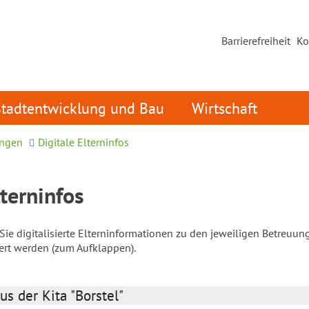
Barrierefreiheit
Ko
Stadtentwicklung und Bau
Wirtschaft
ungen
Digitale Elterninfos
lterninfos
ie digitalisierte Elterninformationen zu den jeweiligen Betreuun
iert werden (zum Aufklappen).
us der Kita "Borstel"