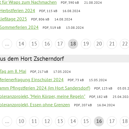
ept für Wraps zum Nachmachen
PDF, 390 kB
21.08.2024
 Herbstferien 2024
PDF, 115 kB
16.08.2024
ließtage 2025
PDF, 806 kB
14.08.2024
k Sommerferien 2024
PDF, 519 kB
13.08.2024
...
14
15
16
17
18
19
20
21
22
aus dem Hort Zscherndorf
Tag am 8. Mai
PDF, 217 kB
17.05.2024
ferienerfragung Einschüler 2024
PDF, 73 kB
15.05.2024
ramm Pfingstferien 2024 (im Hort Sandersdorf)
PDF, 123 kB
03.05.
Toleranzprojekt, "Mein Körper, meine Regeln"
PDF, 182 kB
25.04.202
Toleranzprojekt, Essen ohne Grenzen
PDF, 207 kB
16.04.2024
...
10
11
12
13
14
15
16
17
18