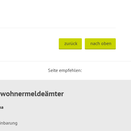
zurück
nach oben
Seite empfehlen:
inwohnermeldeämter
hna
einbarung