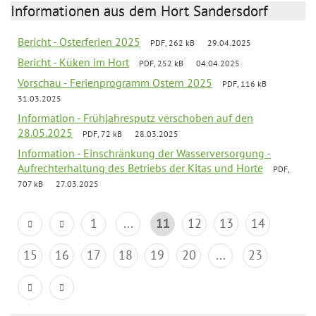
Informationen aus dem Hort Sandersdorf
Bericht - Osterferien 2025
PDF, 262 kB
29.04.2025
Bericht - Küken im Hort
PDF, 252 kB
04.04.2025
Vorschau - Ferienprogramm Ostern 2025
PDF, 116 kB
31.03.2025
Information - Frühjahresputz verschoben auf den
28.05.2025
PDF, 72 kB
28.03.2025
Information - Einschränkung der Wasserversorgung -
Aufrechterhaltung des Betriebs der Kitas und Horte
PDF,
707 kB
27.03.2025
1
...
11
12
13
14
15
16
17
18
19
20
...
23