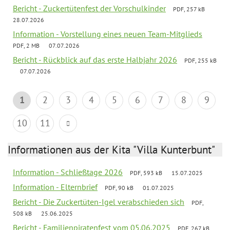
Bericht - Zuckertütenfest der Vorschulkinder
PDF, 257 kB
28.07.2026
Information - Vorstellung eines neuen Team-Mitglieds
PDF, 2 MB
07.07.2026
Bericht - Rückblick auf das erste Halbjahr 2026
PDF, 255 kB
07.07.2026
1
2
3
4
5
6
7
8
9
10
11
Informationen aus der Kita "Villa Kunterbunt"
Information - Schließtage 2026
PDF, 593 kB
15.07.2025
Information - Elternbrief
PDF, 90 kB
01.07.2025
Bericht - Die Zuckertüten-Igel verabschieden sich
PDF,
508 kB
25.06.2025
Bericht - Familienpiratenfest vom 05.06.2025
PDF, 267 kB