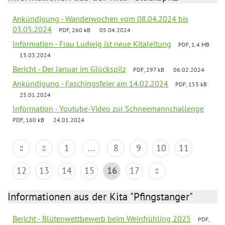
Ankündigung - Wanderwochen vom 08.04.2024 bis
03.05.2024
PDF, 260 kB
05.04.2024
Information - Frau Ludwig ist neue Kitaleitung
PDF, 1.4 MB
13.03.2024
Bericht - Der Januar im Glückspilz
PDF, 297 kB
06.02.2024
Ankündigung - Faschingsfeier am 14.02.2024
PDF, 153 kB
25.01.2024
Information - Youtube-Video zur Schneemannchallenge
PDF, 160 kB
24.01.2024
1
...
8
9
10
11
12
13
14
15
16
17
Informationen aus der Kita "Pfingstanger"
Bericht - Blütenwettbewerb beim Weinfrühling 2025
PDF,