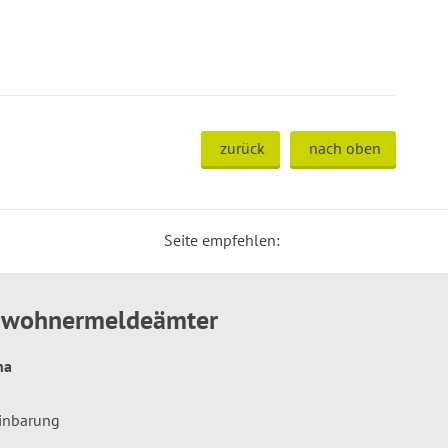
zurück
nach oben
Seite empfehlen:
inwohnermeldeämter
hna
einbarung