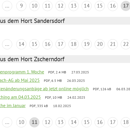
...
9
10
11
12
13
14
15
16
17
aus dem Hort Sandersdorf
...
14
15
16
17
18
19
20
21
22
aus dem Hort Zscherndorf
rienprogramm 1. Woche
PDF, 2.4 MB
27.03.2025
ach-AG ab Mai 2025
PDF, 6.5 MB
26.03.2025
denänderungsanträge ab jetzt online möglich
PDF, 126 kB
06.03.2
ching am 04.03.2025
PDF, 10 MB
24.02.2025
che im Januar
PDF, 335 kB
18.02.2025
...
10
11
12
13
14
15
16
17
18