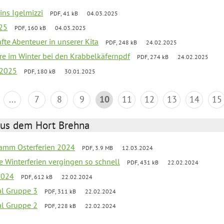
 ins Igelmizzi
PDF, 41 kB
04.03.2025
025
PDF, 160 kB
04.03.2025
fte Abenteuer in unserer Kita
PDF, 248 kB
24.02.2025
iere im Winter bei den Krabbelkäfernpdf
PDF, 274 kB
24.02.2025
 2025
PDF, 180 kB
30.01.2025
...
7
8
9
10
11
12
13
14
15
aus dem Hort Brehna
ramm Osterferien 2024
PDF, 3.9 MB
12.03.2024
e Winterferien vergingen so schnell
PDF, 431 kB
22.02.2024
 2024
PDF, 612 kB
22.02.2024
al Gruppe 3
PDF, 311 kB
22.02.2024
al Gruppe 2
PDF, 228 kB
22.02.2024