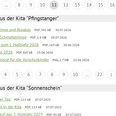
...
8
9
10
11
12
13
14
15
16
us der Kita "Pfingstanger"
rlinge und Alpakas
PDF, 391 kB
30.07.2026
 Schmetterlinge
PDF, 1.8 MB
30.07.2026
ef zum 1. Halbjahr 2026
PDF, 163 kB
30.06.2026
st 2026
PDF, 847 kB
23.06.2026
bnisse für die Vorschulkinder
PNG, 2.7 MB
15.06.2026
4
5
6
7
8
9
10
...
22
us der Kita "Sonnenschein"
ter-Tag
PDF, 113 kB
07.07.2025
t in der Kita
PDF, 113 kB
07.07.2025
 auf das 1. Halbjahr 2025
PDF, 85 kB
07.07.2025