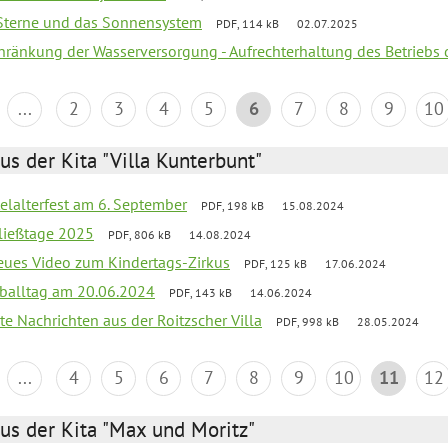
, Sterne und das Sonnensystem
PDF, 114 kB
02.07.2025
chränkung der Wasserversorgung - Aufrechterhaltung des Betriebs 
...
2
3
4
5
6
7
8
9
10
us der Kita "Villa Kunterbunt"
elalterfest am 6. September
PDF, 198 kB
15.08.2024
ließtage 2025
PDF, 806 kB
14.08.2024
neues Video zum Kindertags-Zirkus
PDF, 125 kB
17.06.2024
balltag am 20.06.2024
PDF, 143 kB
14.06.2024
te Nachrichten aus der Roitzscher Villa
PDF, 998 kB
28.05.2024
...
4
5
6
7
8
9
10
11
12
us der Kita "Max und Moritz"