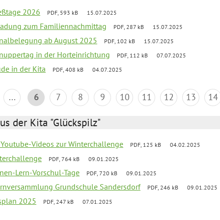
ießtage 2026
PDF, 593 kB
15.07.2025
ladung zum Familiennachmittag
PDF, 287 kB
15.07.2025
onalbelegung ab August 2025
PDF, 102 kB
15.07.2025
uppertag in der Horteinrichtung
PDF, 112 kB
07.07.2025
ude in der Kita
PDF, 408 kB
04.07.2025
...
6
7
8
9
10
11
12
13
14
us der Kita "Glückspilz"
 Youtube-Videos zur Winterchallenge
PDF, 125 kB
04.02.2025
terchallenge
PDF, 764 kB
09.01.2025
nen-Lern-Vorschul-Tage
PDF, 720 kB
09.01.2025
ernversammlung Grundschule Sandersdorf
PDF, 246 kB
09.01.2025
esplan 2025
PDF, 247 kB
07.01.2025