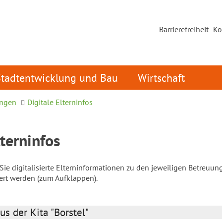
Barrierefreiheit
Ko
Stadtentwicklung und Bau
Wirtschaft
ungen
Digitale Elterninfos
lterninfos
ie digitalisierte Elterninformationen zu den jeweiligen Betreuun
iert werden (zum Aufklappen).
us der Kita "Borstel"