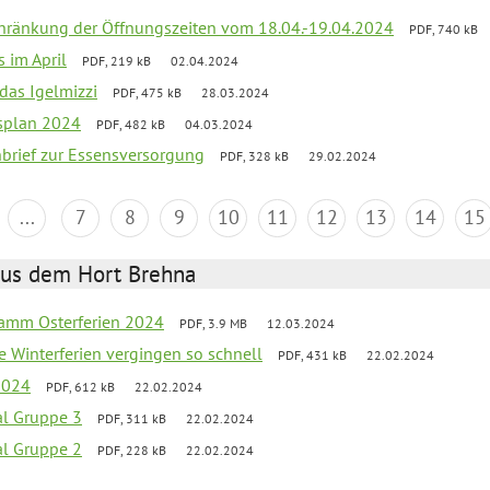
chränkung der Öffnungszeiten vom 18.04.-19.04.2024
PDF, 740 kB
s im April
PDF, 219 kB
02.04.2024
 das Igelmizzi
PDF, 475 kB
28.03.2024
esplan 2024
PDF, 482 kB
04.03.2024
nbrief zur Essensversorgung
PDF, 328 kB
29.02.2024
...
7
8
9
10
11
12
13
14
15
aus dem Hort Brehna
ramm Osterferien 2024
PDF, 3.9 MB
12.03.2024
e Winterferien vergingen so schnell
PDF, 431 kB
22.02.2024
 2024
PDF, 612 kB
22.02.2024
al Gruppe 3
PDF, 311 kB
22.02.2024
al Gruppe 2
PDF, 228 kB
22.02.2024