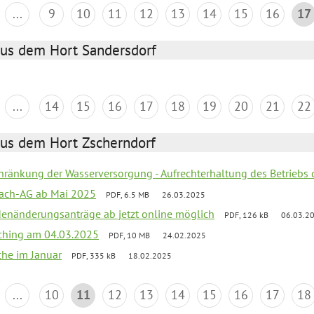
...
9
10
11
12
13
14
15
16
17
aus dem Hort Sandersdorf
...
14
15
16
17
18
19
20
21
22
aus dem Hort Zscherndorf
chränkung der Wasserversorgung - Aufrechterhaltung des Betriebs 
ach-AG ab Mai 2025
PDF, 6.5 MB
26.03.2025
denänderungsanträge ab jetzt online möglich
PDF, 126 kB
06.03.2
ching am 04.03.2025
PDF, 10 MB
24.02.2025
che im Januar
PDF, 335 kB
18.02.2025
...
10
11
12
13
14
15
16
17
18