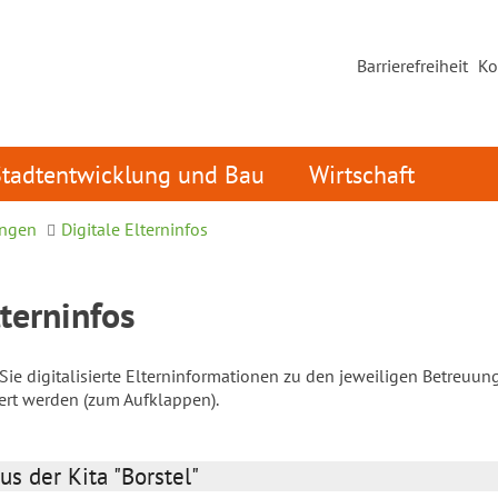
Barrierefreiheit
Ko
Stadtentwicklung und Bau
Wirtschaft
ungen
Digitale Elterninfos
lterninfos
ie digitalisierte Elterninformationen zu den jeweiligen Betreuun
iert werden (zum Aufklappen).
us der Kita "Borstel"