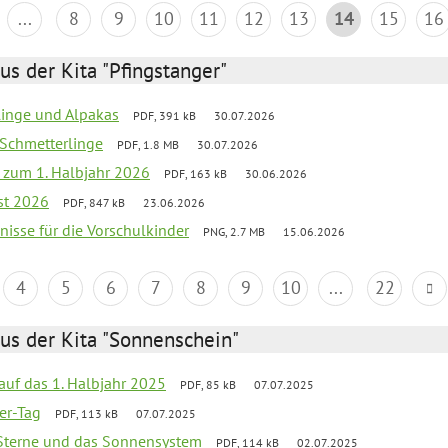
...
8
9
10
11
12
13
14
15
16
us der Kita "Pfingstanger"
rlinge und Alpakas
PDF, 391 kB
30.07.2026
 Schmetterlinge
PDF, 1.8 MB
30.07.2026
ef zum 1. Halbjahr 2026
PDF, 163 kB
30.06.2026
st 2026
PDF, 847 kB
23.06.2026
bnisse für die Vorschulkinder
PNG, 2.7 MB
15.06.2026
4
5
6
7
8
9
10
...
22
us der Kita "Sonnenschein"
 auf das 1. Halbjahr 2025
PDF, 85 kB
07.07.2025
ter-Tag
PDF, 113 kB
07.07.2025
, Sterne und das Sonnensystem
PDF, 114 kB
02.07.2025