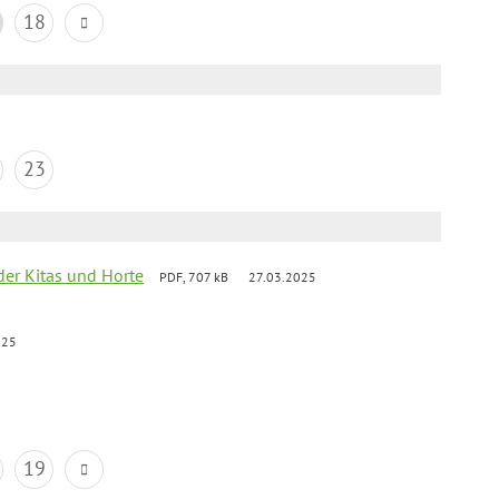
18
23
der Kitas und Horte
PDF, 707 kB
27.03.2025
025
19