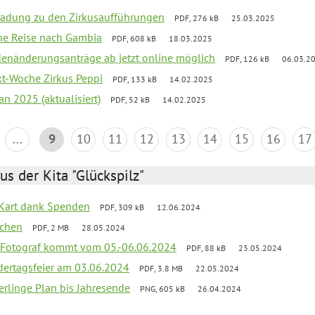
ladung zu den Zirkusaufführungen
PDF, 276 kB
25.03.2025
che Reise nach Gambia
PDF, 608 kB
18.03.2025
denänderungsanträge ab jetzt online möglich
PDF, 126 kB
06.03.2
ekt-Woche Zirkus Peppi
PDF, 133 kB
14.02.2025
an 2025 (aktualisiert)
PDF, 52 kB
14.02.2025
...
9
10
11
12
13
14
15
16
17
us der Kita "Glückspilz"
-Kart dank Spenden
PDF, 309 kB
12.06.2024
ochen
PDF, 2 MB
28.05.2024
 Fotograf kommt vom 05.-06.06.2024
PDF, 88 kB
23.05.2024
dertagsfeier am 03.06.2024
PDF, 3.8 MB
22.05.2024
erlinge Plan bis Jahresende
PNG, 605 kB
26.04.2024