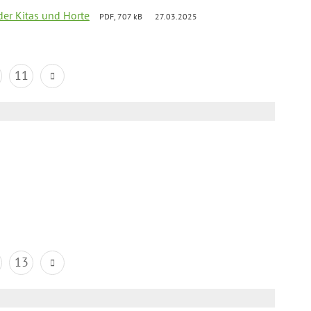
der Kitas und Horte
PDF, 707 kB
27.03.2025
11
13