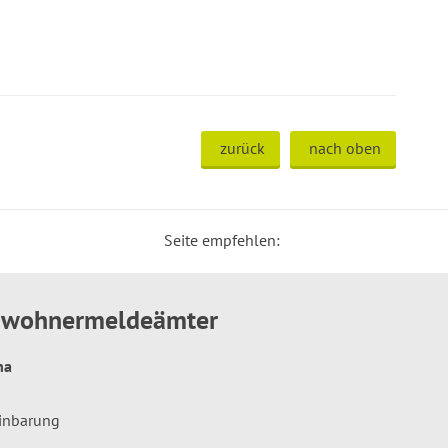
zurück
nach oben
Seite empfehlen:
inwohnermeldeämter
hna
einbarung