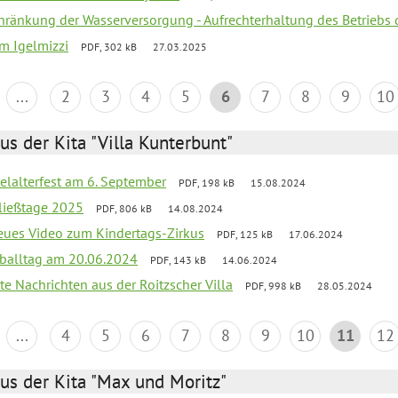
chränkung der Wasserversorgung - Aufrechterhaltung des Betriebs 
um Igelmizzi
PDF, 302 kB
27.03.2025
...
2
3
4
5
6
7
8
9
10
us der Kita "Villa Kunterbunt"
elalterfest am 6. September
PDF, 198 kB
15.08.2024
ließtage 2025
PDF, 806 kB
14.08.2024
neues Video zum Kindertags-Zirkus
PDF, 125 kB
17.06.2024
balltag am 20.06.2024
PDF, 143 kB
14.06.2024
te Nachrichten aus der Roitzscher Villa
PDF, 998 kB
28.05.2024
...
4
5
6
7
8
9
10
11
12
us der Kita "Max und Moritz"