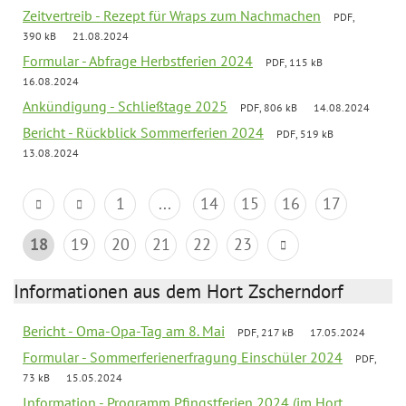
Zeitvertreib - Rezept für Wraps zum Nachmachen
PDF,
390 kB
21.08.2024
Formular - Abfrage Herbstferien 2024
PDF, 115 kB
16.08.2024
Ankündigung - Schließtage 2025
PDF, 806 kB
14.08.2024
Bericht - Rückblick Sommerferien 2024
PDF, 519 kB
13.08.2024
1
...
14
15
16
17
18
19
20
21
22
23
Informationen aus dem Hort Zscherndorf
Bericht - Oma-Opa-Tag am 8. Mai
PDF, 217 kB
17.05.2024
Formular - Sommerferienerfragung Einschüler 2024
PDF,
73 kB
15.05.2024
Information - Programm Pfingstferien 2024 (im Hort