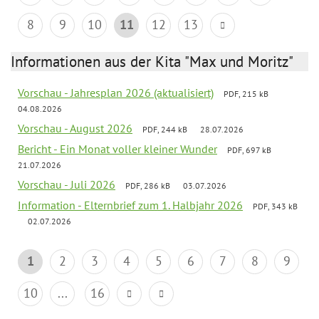
8
9
10
11
12
13
Informationen aus der Kita "Max und Moritz"
Vorschau - Jahresplan 2026 (aktualisiert)
PDF, 215 kB
04.08.2026
Vorschau - August 2026
PDF, 244 kB
28.07.2026
Bericht - Ein Monat voller kleiner Wunder
PDF, 697 kB
21.07.2026
Vorschau - Juli 2026
PDF, 286 kB
03.07.2026
Information - Elternbrief zum 1. Halbjahr 2026
PDF, 343 kB
02.07.2026
1
2
3
4
5
6
7
8
9
10
...
16