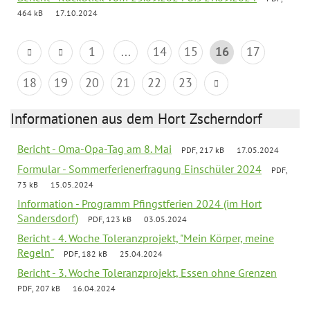
464 kB
17.10.2024
1
...
14
15
16
17
18
19
20
21
22
23
Informationen aus dem Hort Zscherndorf
Bericht - Oma-Opa-Tag am 8. Mai
PDF, 217 kB
17.05.2024
Formular - Sommerferienerfragung Einschüler 2024
PDF,
73 kB
15.05.2024
Information - Programm Pfingstferien 2024 (im Hort
Sandersdorf)
PDF, 123 kB
03.05.2024
Bericht - 4. Woche Toleranzprojekt, "Mein Körper, meine
Regeln"
PDF, 182 kB
25.04.2024
Bericht - 3. Woche Toleranzprojekt, Essen ohne Grenzen
PDF, 207 kB
16.04.2024