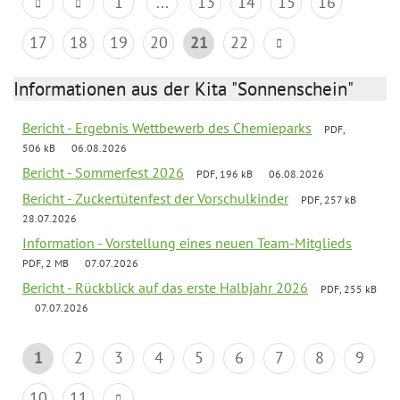
1
...
13
14
15
16
17
18
19
20
21
22
Informationen aus der Kita "Sonnenschein"
Bericht - Ergebnis Wettbewerb des Chemieparks
PDF,
506 kB
06.08.2026
Bericht - Sommerfest 2026
PDF, 196 kB
06.08.2026
Bericht - Zuckertütenfest der Vorschulkinder
PDF, 257 kB
28.07.2026
Information - Vorstellung eines neuen Team-Mitglieds
PDF, 2 MB
07.07.2026
Bericht - Rückblick auf das erste Halbjahr 2026
PDF, 255 kB
07.07.2026
1
2
3
4
5
6
7
8
9
10
11