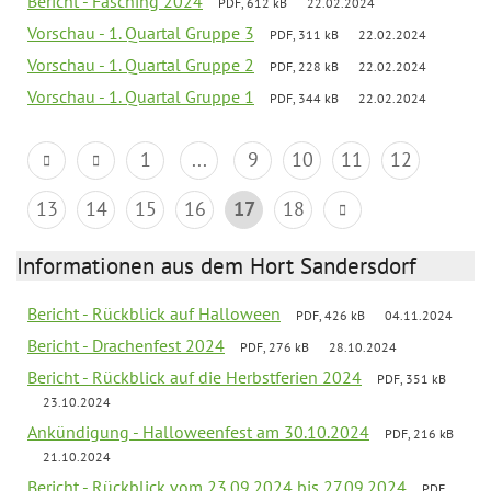
Bericht - Fasching 2024
PDF, 612 kB
22.02.2024
Vorschau - 1. Quartal Gruppe 3
PDF, 311 kB
22.02.2024
Vorschau - 1. Quartal Gruppe 2
PDF, 228 kB
22.02.2024
Vorschau - 1. Quartal Gruppe 1
PDF, 344 kB
22.02.2024
1
...
9
10
11
12
13
14
15
16
17
18
Informationen aus dem Hort Sandersdorf
Bericht - Rückblick auf Halloween
PDF, 426 kB
04.11.2024
Bericht - Drachenfest 2024
PDF, 276 kB
28.10.2024
Bericht - Rückblick auf die Herbstferien 2024
PDF, 351 kB
23.10.2024
Ankündigung - Halloweenfest am 30.10.2024
PDF, 216 kB
21.10.2024
Bericht - Rückblick vom 23.09.2024 bis 27.09.2024
PDF,